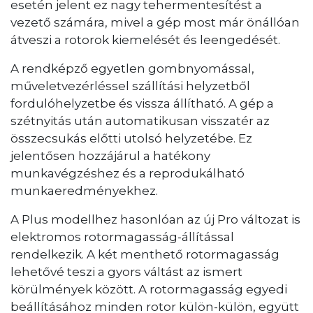
esetén jelent ez nagy tehermentesítést a
vezető számára, mivel a gép most már önállóan
átveszi a rotorok kiemelését és leengedését.
A rendképző egyetlen gombnyomással,
műveletvezérléssel szállítási helyzetből
fordulóhelyzetbe és vissza állítható. A gép a
szétnyitás után automatikusan visszatér az
összecsukás előtti utolsó helyzetébe. Ez
jelentősen hozzájárul a hatékony
munkavégzéshez és a reprodukálható
munkaeredményekhez.
A Plus modellhez hasonlóan az új Pro változat is
elektromos rotormagasság-állítással
rendelkezik. A két menthető rotormagasság
lehetővé teszi a gyors váltást az ismert
körülmények között. A rotormagasság egyedi
beállításához minden rotor külön-külön, együtt