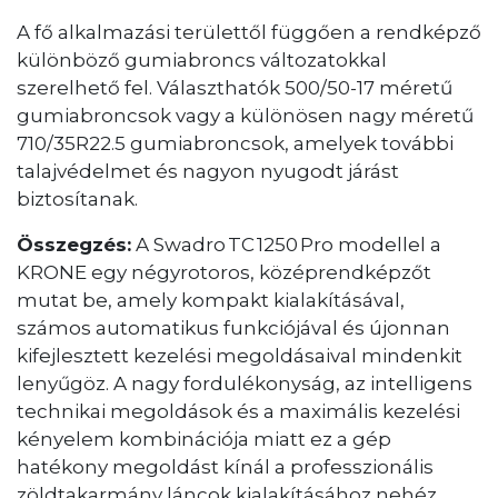
A fő alkalmazási területtől függően a rendképző
különböző gumiabroncs változatokkal
szerelhető fel. Választhatók 500/50-17 méretű
gumiabroncsok vagy a különösen nagy méretű
710/35R22.5 gumiabroncsok, amelyek további
talajvédelmet és nagyon nyugodt járást
biztosítanak.
Összegzés:
A Swadro TC 1250 Pro modellel a
KRONE egy négyrotoros, középrendképzőt
mutat be, amely kompakt kialakításával,
számos automatikus funkciójával és újonnan
kifejlesztett kezelési megoldásaival mindenkit
lenyűgöz. A nagy fordulékonyság, az intelligens
technikai megoldások és a maximális kezelési
kényelem kombinációja miatt ez a gép
hatékony megoldást kínál a professzionális
zöldtakarmány láncok kialakításához nehéz