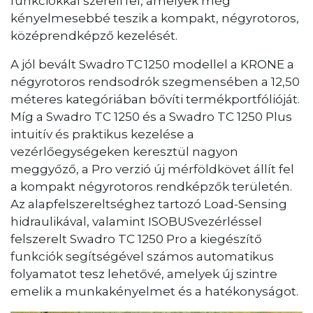
funkciókkal szereli fel, amelyek még
kényelmesebbé teszik a kompakt, négyrotoros,
középrendképző kezelését.
A jól bevált Swadro TC 1250 modellel a KRONE a
négyrotoros rendsodrók szegmensében a 12,50
méteres kategóriában bővíti termékportfólióját.
Míg a Swadro TC 1250 és a Swadro TC 1250 Plus
intuitív és praktikus kezelése a
vezérlőegységeken keresztül nagyon
meggyőző, a Pro verzió új mérföldkövet állít fel
a kompakt négyrotoros rendképzők területén.
Az alapfelszereltséghez tartozó Load-Sensing
hidraulikával, valamint ISOBUSvezérléssel
felszerelt Swadro TC 1250 Pro a kiegészítő
funkciók segítségével számos automatikus
folyamatot tesz lehetővé, amelyek új szintre
emelik a munkakényelmet és a hatékonyságot.