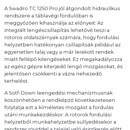
A Swadro TC 1250 Pro jól átgondolt hidraulikus
rendszere a táblavégi fordulóban is
meggyőzően kihasználja az előnyeit: Az
integrált lengéscsillapítás lehetővé teszi a
rotoros oldalszárnyak számára, hogy fordulási
helyzetben hatékonyan csillapítsák például az
egyenetlen talaj vagy a már lerakott rendek
miatt fellépő kilengéseket. Ez megakadályozza
az egész gépre kiterjedő lengő mozgásokat, és
jelentősen csökkenti a vázra nehezedő
terhelést.
A Sotf-Down leengedési mechanizmusnak
köszönhetően a rendképző következetesen
folytatja ezt a kíméletes mozgást a fordulás
utáni munkakezdéskor. A rotorok fordulási
helyzetből munkahelyzetbe süllyedésekor a
rendszer röviddel a talajjal való érintkezés előtt