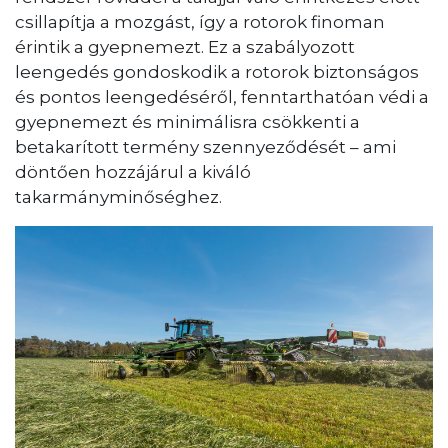
csillapítja a mozgást, így a rotorok finoman
érintik a gyepnemezt. Ez a szabályozott
leengedés gondoskodik a rotorok biztonságos
és pontos leengedéséről, fenntarthatóan védi a
gyepnemezt és minimálisra csökkenti a
betakarított termény szennyeződését – ami
döntően hozzájárul a kiváló
takarmányminőséghez.