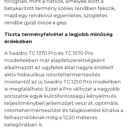
forognak, mint a hátsók, amelyek előtt a
betakarított termény széles rendben fekszik,
majd egy rendkívül egyenletes, szögletes
rendbe gyűjt össze a gép.
Tiszta terményfelvétel a legjobb minőség
érdekében
A Swadro TC 1370 Pro és TC 1570 Pro
modellekben már alapfelszereltségként
alkalmazott az ügyfelek által nagyra értékelt
aktív hidraulikus rotortehermentesítés
mostantól az új Swadro TC 1250 Pro modellben
is megtalálható. Ezzel a Pro változat a nagyobb
sorozatok egyik kulcsfontosságú kényelmi és
teljesítménybeli jellemzőjét veszi át, optimális
rotortehermentesítést és talajkövetést kínálva a
felhasználóknak még a 12,50 méteres
kategóriában is.