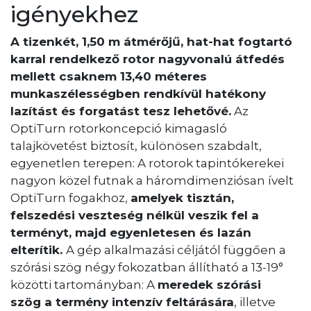
igényekhez
A tizenkét, 1,50 m átmérőjű, hat-hat fogtartó
karral rendelkező rotor nagyvonalú átfedés
mellett csaknem 13,40 méteres
munkaszélességben rendkívül hatékony
lazítást és forgatást tesz lehetővé.
Az
OptiTurn rotorkoncepció kimagasló
talajkövetést biztosít, különösen szabdalt,
egyenetlen terepen: A rotorok tapintókerekei
nagyon közel futnak a háromdimenziósan ívelt
OptiTurn fogakhoz,
amelyek tisztán,
felszedési veszteség nélkül veszik fel a
terményt, majd egyenletesen és lazán
elterítik.
A gép alkalmazási céljától függően a
szórási szög négy fokozatban állítható a 13-19°
közötti tartományban: A
meredek szórási
szög
a termény intenzív feltárására
, illetve