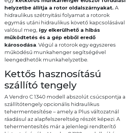
egy
kétkörös munkahenger először fordulási
helyzetbe állítja a rotor oldalszárnyakat.
A
hidraulikus szétnyitási folyamat a rotorok
egymás utáni hidraulikus követő kapcsolásával
valósul meg,
így elkerülhető a hibás
működtetés és a gép ebből eredő
károsodása
. Végül a rotorok egy egyszeres
működésű munkahenger segítségével
leengedhetők munkahelyzetbe.
Kettős hasznosítású
szállító tengely
A Vendro C 1340 modell abszolút csúcspontja a
szállítótengely opcionális hidraulikus
tehermentesítése – amely a Plus változatnál
ráadásul az alapfelszereltség részét képezi. A
tehermentesítés már a jelenlegi rendterítő