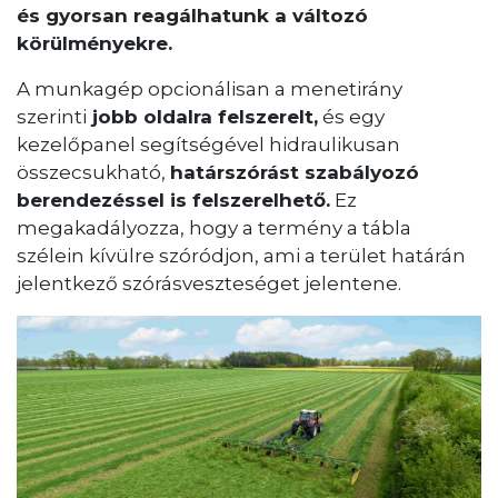
és gyorsan reagálhatunk a változó
körülményekre.
A munkagép opcionálisan a menetirány
szerinti
jobb oldalra felszerelt,
és egy
kezelőpanel segítségével hidraulikusan
összecsukható,
határszórást szabályozó
berendezéssel is felszerelhető.
Ez
megakadályozza, hogy a termény a tábla
szélein kívülre szóródjon, ami a terület határán
jelentkező szórásveszteséget jelentene.