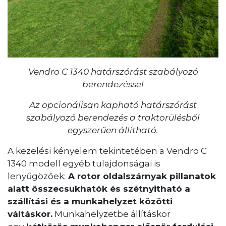
Vendro C 1340 határszórást szabályozó
berendezéssel
Az opcionálisan kapható határszórást
szabályozó berendezés a traktorülésből
egyszerűen állítható.
A kezelési kényelem tekintetében a Vendro C
1340 modell egyéb tulajdonságai is
lenyűgözőek:
A rotor oldalszárnyak pillanatok
alatt összecsukhatók és szétnyitható a
szállítási és a munkahelyzet közötti
váltáskor.
Munkahelyzetbe állításkor