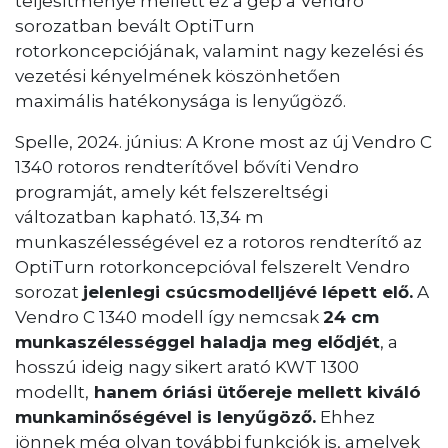
teljesítménye mellett ez a gép a Vendro
sorozatban bevált OptiTurn
rotorkoncepciójának, valamint nagy kezelési és
vezetési kényelmének köszönhetően
maximális hatékonysága is lenyűgöző.
Spelle, 2024. június: A Krone most az új Vendro C
1340 rotoros rendterítővel bővíti Vendro
programját, amely két felszereltségi
változatban kapható. 13,34 m
munkaszélességével ez a rotoros rendterítő az
OptiTurn rotorkoncepcióval felszerelt Vendro
sorozat
jelenlegi csúcsmodelljévé lépett elő.
A
Vendro C 1340 modell így nemcsak
24 cm
munkaszélességgel haladja meg elődjét
, a
hosszú ideig nagy sikert arató KWT 1300
modellt,
hanem óriási ütőereje mellett kiváló
munkaminőségével is lenyűgöző.
Ehhez
jönnek még olyan további funkciók is, amelyek