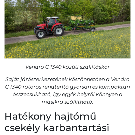
Vendro C 1340 közúti szállításkor
Saját járószerkezetének köszönhetően a Vendro
C 1340 rotoros rendterítő gyorsan és kompaktan
összecsukható, így egyik helyről könnyen a
másikra szállítható.
Hatékony hajtómű
csekély karbantartási