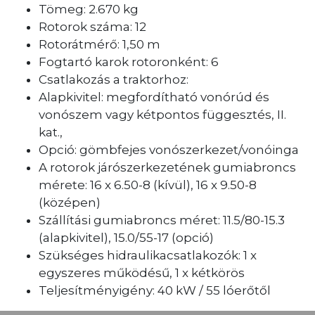
Tömeg: 2.670 kg
Rotorok száma: 12
Rotorátmérő: 1,50 m
Fogtartó karok rotoronként: 6
Csatlakozás a traktorhoz:
Alapkivitel: megfordítható vonórúd és
vonószem vagy kétpontos függesztés, II.
kat.,
Opció: gömbfejes vonószerkezet/vonóinga
A rotorok járószerkezetének gumiabroncs
mérete: 16 x 6.50-8 (kívül), 16 x 9.50-8
(középen)
Szállítási gumiabroncs méret: 11.5/80-15.3
(alapkivitel), 15.0/55-17 (opció)
Szükséges hidraulikacsatlakozók: 1 x
egyszeres működésű, 1 x kétkörös
Teljesítményigény: 40 kW / 55 lóerőtől