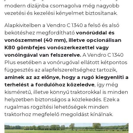
modern dizájnba csomagolva még nagyobb
vezetési és kezelési kényelmet biztosítanak.
Alapkivitelben a Vendro C 1340 a felső és alsó
bekötéshez megfordítható
vonórúddal és
vonószemmel (40 mm), illetve opcionálisan
K80 gömbfejes vonószerkezettel vagy
vonóingával van felszerelve.
A Vendro C 1340
Plus esetében a vonórugóval ellátott kétpontos
függesztés az alapfelszereltséghez tartozik,
aminek az az előnye, hogy a rugó kiegyenlíti a
terhelést a fordulóhoz közeledve
, így még
kisméretű, illetve könnyű traktorokkal is minden
helyzetben biztonságos a közlekedés. Ezek a
rugalmas rögzítési lehetőségek minden
traktorhoz megfelelő megoldást kínálnak.