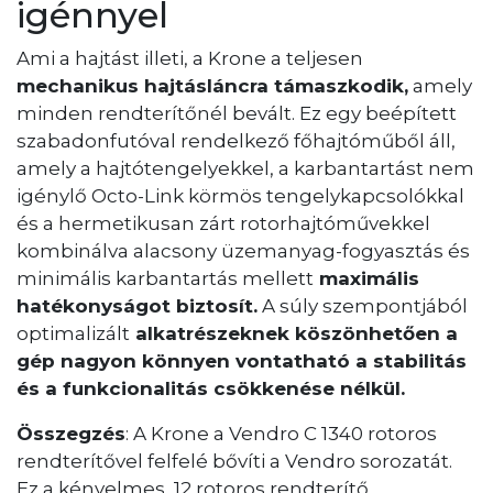
igénnyel
Ami a hajtást illeti, a Krone a teljesen
mechanikus hajtásláncra támaszkodik,
amely
minden rendterítőnél bevált. Ez egy beépített
szabadonfutóval rendelkező főhajtóműből áll,
amely a hajtótengelyekkel, a karbantartást nem
igénylő Octo-Link körmös tengelykapcsolókkal
és a hermetikusan zárt rotorhajtóművekkel
kombinálva alacsony üzemanyag-fogyasztás és
minimális karbantartás mellett
maximális
hatékonyságot biztosít.
A súly szempontjából
optimalizált
alkatrészeknek köszönhetően a
gép nagyon könnyen vontatható a stabilitás
és a funkcionalitás csökkenése nélkül.
Összegzés
: A Krone a Vendro C 1340 rotoros
rendterítővel felfelé bővíti a Vendro sorozatát.
Ez a kényelmes, 12 rotoros rendterítő