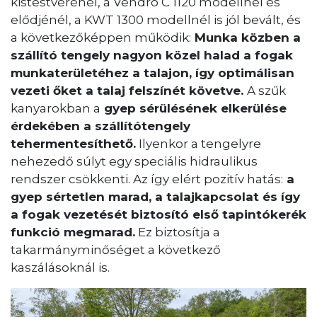
kistestvérénél, a Vendro C 1120 modellnél és
elődjénél, a KWT 1300 modellnél is jól bevált, és
a következőképpen működik:
Munka közben a
szállító tengely nagyon közel halad a fogak
munkaterületéhez a talajon, így optimálisan
vezeti őket a talaj felszínét követve.
A szűk
kanyarokban a
gyep sérülésének elkerülése
érdekében a szállítótengely
tehermentesíthető.
Ilyenkor a tengelyre
nehezedő súlyt egy speciális hidraulikus
rendszer csökkenti. Az így elért pozitív hatás:
a
gyep sértetlen marad, a talajkapcsolat és így
a fogak vezetését biztosító első tapintókerék
funkció megmarad.
Ez biztosítja a
takarmányminőséget a következő
kaszálásoknál is.