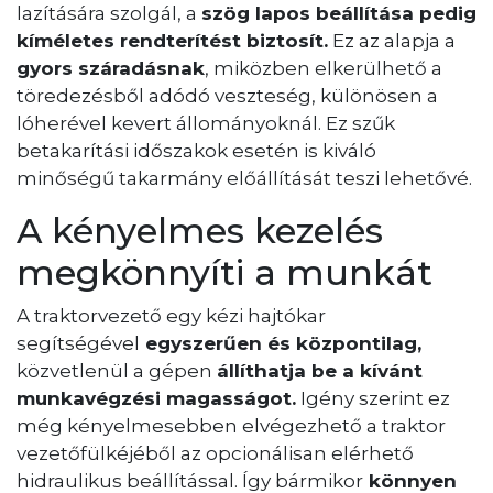
lazítására szolgál, a
szög lapos beállítása
pedig
kíméletes rendterítést biztosít.
Ez az alapja a
gyors száradásnak
, miközben elkerülhető a
töredezésből adódó veszteség, különösen a
lóherével kevert állományoknál. Ez szűk
betakarítási időszakok esetén is kiváló
minőségű takarmány előállítását teszi lehetővé.
A kényelmes kezelés
megkönnyíti a munkát
A traktorvezető egy kézi hajtókar
segítségével
egyszerűen és központilag,
közvetlenül a gépen
állíthatja be a kívánt
munkavégzési magasságot.
Igény szerint ez
még kényelmesebben elvégezhető a traktor
vezetőfülkéjéből az opcionálisan elérhető
hidraulikus beállítással. Így bármikor
könnyen