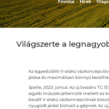
Főoldal
Hírek
Világ
Világszerte a legnagy
Az egyedülálló V-alakú vázkoncepcióva
járása és maximálisan könnyű kezelh
Spelle, 2023. június:
Az új Swadro TC 15
egyéb műszaki jellemzők mellett ez k
bevált V-alakú vázkoncepciónak köszön
nyugodt járást biztosít a gépnek. Az új