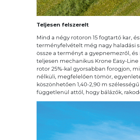
Teljesen felszerelt
Mind a négy rotoron 15 fogtartó kar, é
terményfelvételt még nagy haladási s
össze a terményt a gyepnemezről, és
teljesen mechanikus Krone Easy-Line h
rotor 25%-kal gyorsabban forogjon, m
nélküli, megfelelően tömör, egyenletes
köszönhetően 1,40-2,90 m szélességű r
függetlenül attól, hogy bálázók, rakod