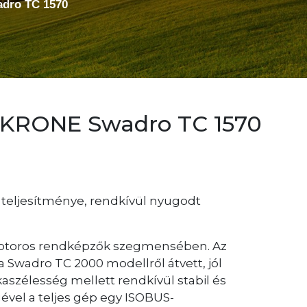
adro TC 1570
- KRONE Swadro TC 1570
 teljesítménye, rendkívül nyugodt
gyrotoros rendképzők szegmensében. Az
 Swadro TC 2000 modellről átvett, jól
szélesség mellett rendkívül stabil és
égével a teljes gép egy ISOBUS-