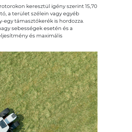
otorokon keresztül igény szerint 15,70
tó, a terület szélein vagy egyéb
y-egy támasztókerék is hordozza.
nagy sebességek esetén és a
eljesítmény és maximális