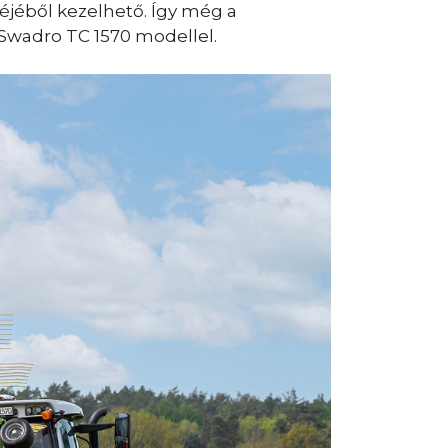
kéjéből kezelhető. Így még a
Swadro TC 1570 modellel.