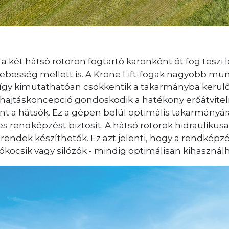
s a két hátsó rotoron fogtartó karonként öt fog tes
ebesség mellett is. A Krone Lift-fogak nagyobb mun
 így kimutathatóan csökkentik a takarmányba kerü
ajtáskoncepció gondoskodik a hatékony erőátvitelről
int a hátsók. Ez a gépen belül optimális takarmány
 rendképzést biztosít. A hátsó rotorok hidraulikusan
endek készíthetők. Ez azt jelenti, hogy a rendképzé
ókocsik vagy silózók - mindig optimálisan kihasznál