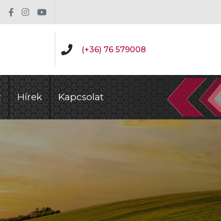
(+36) 76 579008
z
Hírek
Kapcsolat