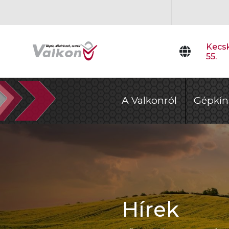
Kecsk
55.
A Valkonról
Gépkín
Hírek