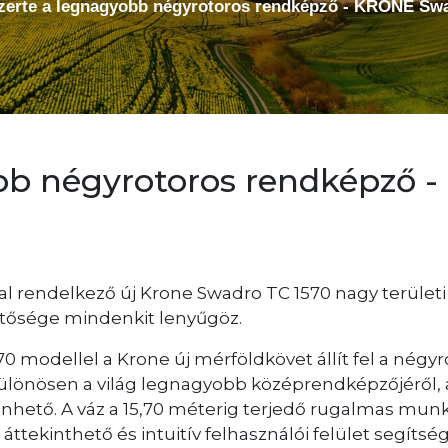
szerte a legnagyobb négyrotoros rendképző - KRONE Sw
obb négyrotoros rendképző 
l rendelkező új Krone Swadro TC 1570 nagy területi
etősége mindenkit lenyűgöz.
70 modellel a Krone új mérföldkövet állít fel a né
ülönösen a világ legnagyobb középrendképzőjéről, a
hető. A váz a 15,70 méterig terjedő rugalmas munka
, áttekinthető és intuitív felhasználói felület segíts