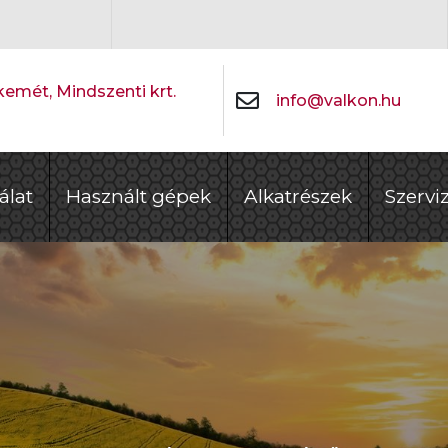
emét, Mindszenti krt.
info@valkon.hu
álat
Használt gépek
Alkatrészek
Szervi