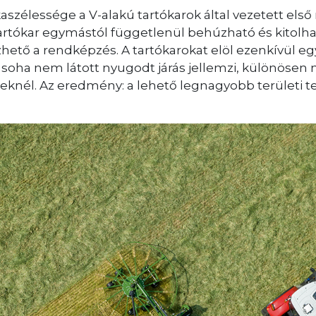
lessége a V-alakú tartókarok által vezetett első r
 tartókar egymástól függetlenül behúzható és kitolha
ető a rendképzés. A tartókarokat elöl ezenkívül eg
oha nem látott nyugodt járás jellemzi, különösen 
knél. Az eredmény: a lehető legnagyobb területi t