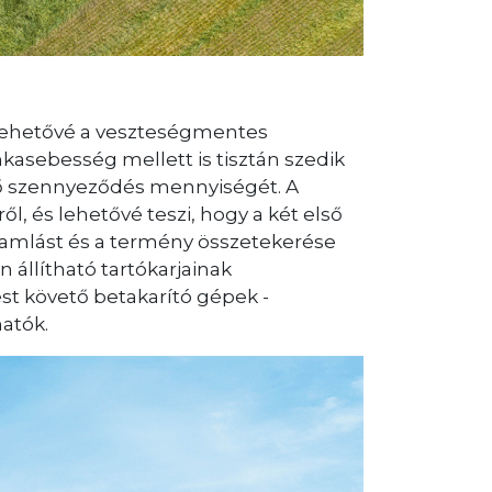
zi lehetővé a veszteségmentes
kasebesség mellett is tisztán szedik
lő szennyeződés mennyiségét. A
, és lehetővé teszi, hogy a két első
áramlást és a termény összetekerése
 állítható tartókarjainak
st követő betakarító gépek -
hatók.