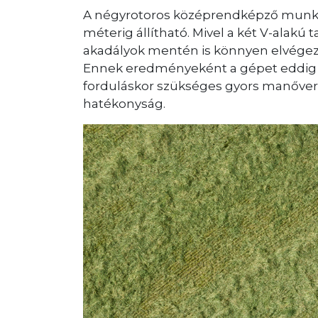
A négyrotoros középrendképző munkaszé
méterig állítható. Mivel a két V-alakú
akadályok mentén is könnyen elvégezh
Ennek eredményeként a gépet eddig s
forduláskor szükséges gyors manővere
hatékonyság.