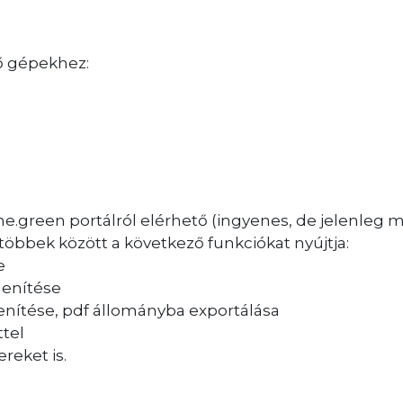
ő gépekhez:
e.green portálról elérhető (ingyenes, de jelenle
 többek között a következő funkciókat nyújtja:
e
lenítése
enítése, pdf állományba exportálása
ttel
reket is.