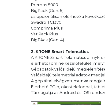
Premos 5000
BigPack (Gen. 5)
és opcionálisan elérhető a következ
Swadro TC1370
Comprima Plus
VariPack Plus
BigPAck (Gen. 4)
2, KRONE Smart Telematics
A KRONE Smart Telamatics a mykron
elérhető) online kezelőfelület, mely
Gépadatok valós idejű megjelenítés
Valósidejű telemetriai adatok megje
A gép által elvégzett munka megjel
Elérhető PC-n, okostelefonnal, table
Támogatja az Android és IOS rendsze