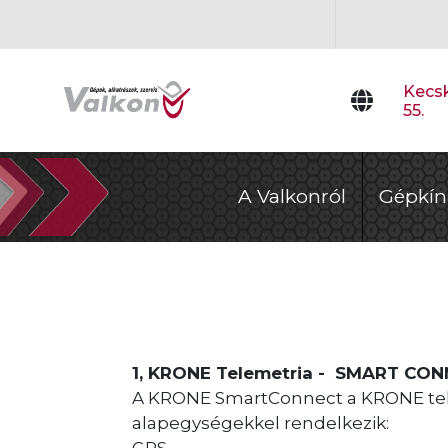
Kecsk
55.
A Valkonról
Gépkín
1, KRONE Telemetria - SMART CON
A KRONE SmartConnect a KRONE telem
alapegységekkel rendelkezik: