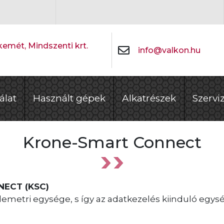
emét, Mindszenti krt.
info@valkon.hu
álat
Használt gépek
Alkatrészek
Szervi
Krone-Smart Connect
NECT (KSC)
etri egysége, s így az adatkezelés kiinduló egysé