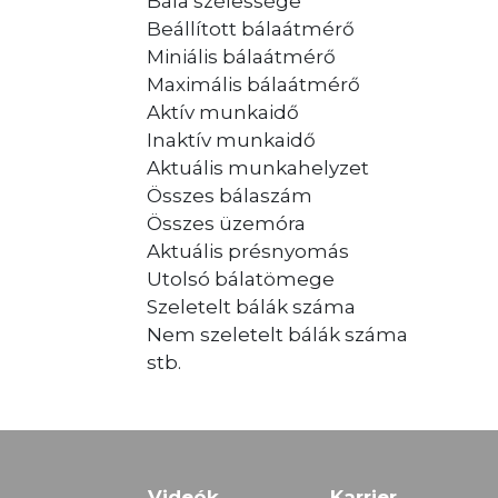
Bála szélessége
Beállított bálaátmérő
Miniális bálaátmérő
Maximális bálaátmérő
Aktív munkaidő
Inaktív munkaidő
Aktuális munkahelyzet
Összes bálaszám
Összes üzemóra
Aktuális présnyomás
Utolsó bálatömege
Szeletelt bálák száma
Nem szeletelt bálák száma
stb.
Videók
Karrier