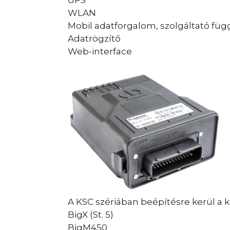
GPS
WLAN
Mobil adatforgalom, szolgáltató füg
Adatrögzítő
Web-interface
A KSC szériában beépítésre kerül a
BigX (St. 5)
BigM450