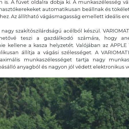
 is. A füvet oldalra dobja ki. A munkaszélesség vá
masztókerekeket automatikusan beállnak és tökél
hez. Az állítható vágásmagasság emellett ideális e
 nagy szakítószilárdságú acélból készül. VARIOMAT
hetővé teszi a gazdálkodó számára, hogy ané
nie kellene a kasza helyzetét. Valójában az APPL
likusan állítja a vágási szélességet. A VARIOMATI
ximális munkaszélességet tartja nagy munkas
álló anyagból és nagyon jól védett elektronikus v