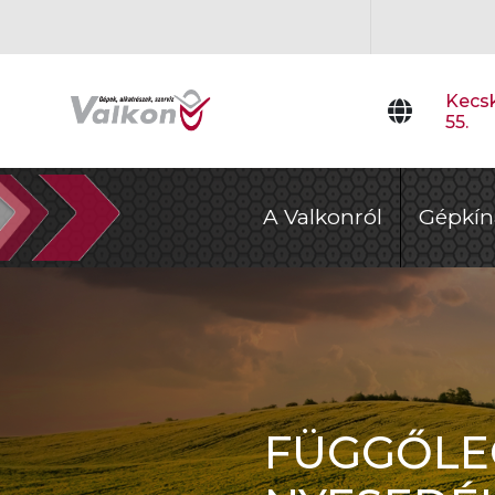
Kecsk
55.
A Valkonról
Gépkín
FÜGGŐLEG