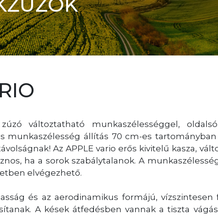
KZÚZÓK
RIO
zúzó változtatható munkaszélességgel, oldalsó 
kus munkaszélesség állítás 70 cm-es tartományban
ávolságnak! Az APPLE vario erős kivitelű kasza, vá
znos, ha a sorok szabálytalanok. A munkaszélesség 
etben elvégezhető.
gasság és az aerodinamikus formájú, vízszintesen
sítanak. A kések átfedésben vannak a tiszta vág