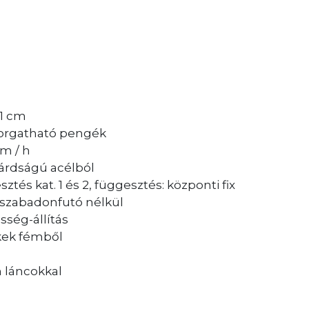
 1 cm
forgatható pengék
m / h
lárdságú acélból
és kat. 1 és 2, függesztés: központi fix
 szabadonfutó nélkül
ség-állítás
ekek fémből
 láncokkal