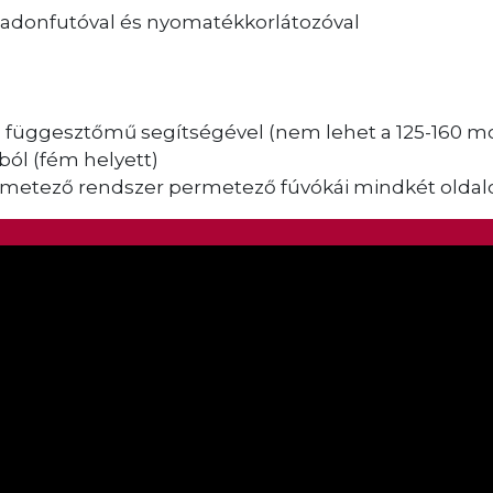
adonfutóval és nyomatékkorlátozóval
s a függesztőmű segítségével (nem lehet a 125-160 m
ból (fém helyett)
rmetező rendszer permetező fúvókái mindkét oldal