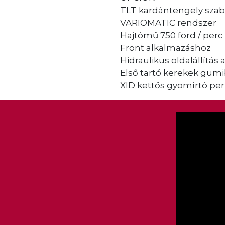
TLT kardántengely szab
VARIOMATIC rendszer
Hajtómű 750 ford / perc
Front alkalmazáshoz
Hidraulikus oldalállítá
Első tartó kerekek gumi
XID kettős gyomírtó pe