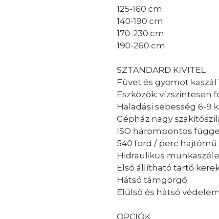
125-160 cm
140-190 cm
170-230 cm
190-260 cm
SZTANDARD KIVITEL
Füvet és gyomot kaszál
Eszközök: vízszintesen 
Haladási sebesség 6-9 k
Gépház nagy szakítószi
ISO hárompontos függeszt
540 ford / perc hajtómű
Hidraulikus munkaszéles
Első állítható tartó ker
Hátsó támgörgő
Elülső és hátsó védelem
OPCIÓK