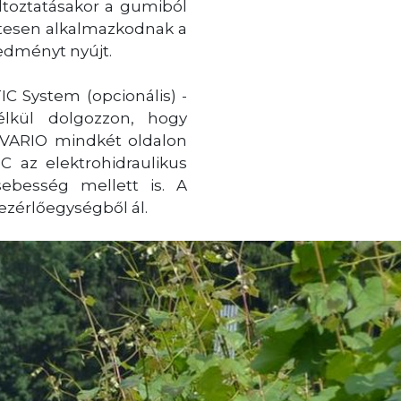
ltoztatásakor a gumiból
etesen alkalmazkodnak a
redményt nyújt.
IC System (opcionális) -
lkül dolgozzon, hogy
E VARIO mindkét oldalon
C az elektrohidraulikus
ebesség mellett is. A
ezérlőegységből ál.