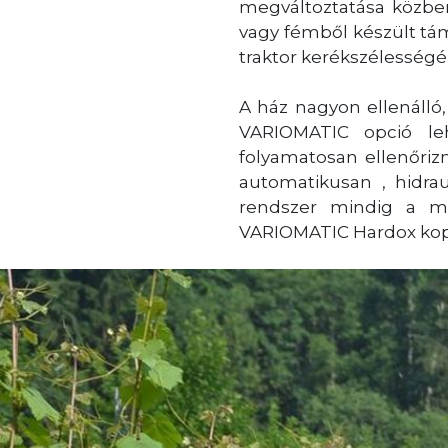
megváltoztatása közben
vagy fémből készült tá
traktor kerékszélességé
A ház nagyon ellenálló,
VARIOMATIC opció le
folyamatosan ellenőriz
automatikusan , hidrau
rendszer mindig a ma
VARIOMATIC Hardox kopás