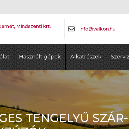
emét, Mindszenti krt.
info@valkon.hu
álat
Használt gépek
Alkatrészek
Szervi
ES TENGELYŰ SZÁR-