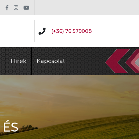
(+36) 76 579008
z
Hírek
Kapcsolat
 ÉS