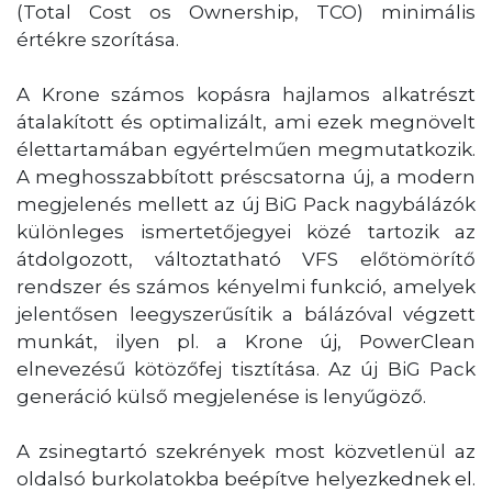
(Total Cost os Ownership, TCO) minimális
értékre szorítása.
A Krone számos kopásra hajlamos alkatrészt
átalakított és optimalizált, ami ezek megnövelt
élettartamában egyértelműen megmutatkozik.
A meghosszabbított préscsatorna új, a modern
megjelenés mellett az új BiG Pack nagybálázók
különleges ismertetőjegyei közé tartozik az
átdolgozott, változtatható VFS előtömörítő
rendszer és számos kényelmi funkció, amelyek
jelentősen leegyszerűsítik a bálázóval végzett
munkát, ilyen pl. a Krone új, PowerClean
elnevezésű kötözőfej tisztítása. Az új BiG Pack
generáció külső megjelenése is lenyűgöző.
A zsinegtartó szekrények most közvetlenül az
oldalsó burkolatokba beépítve helyezkednek el.