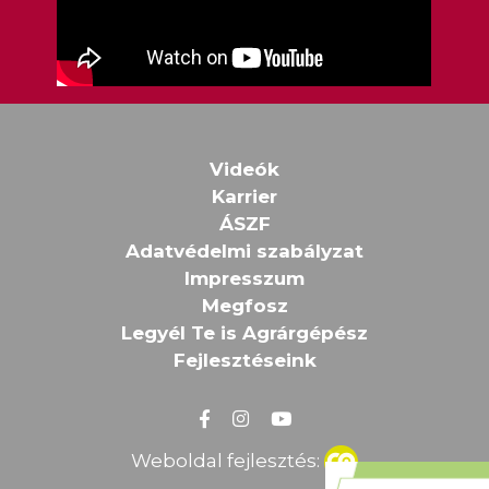
Videók
Karrier
ÁSZF
Adatvédelmi szabályzat
Impresszum
Megfosz
Legyél Te is Agrárgépész
Fejlesztéseink
Weboldal fejlesztés: