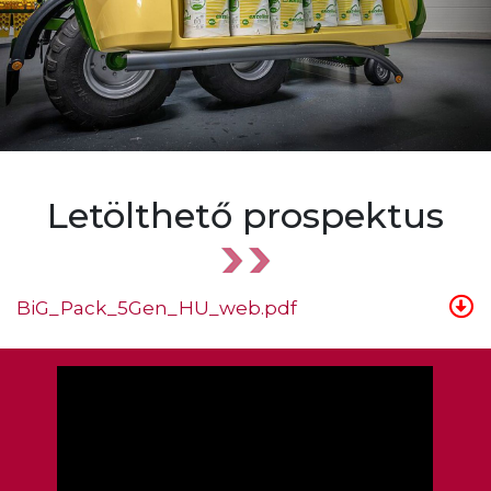
Letölthető prospektus
BiG_Pack_5Gen_HU_web.pdf