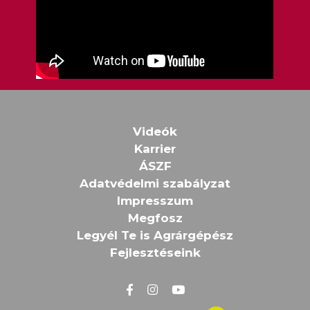
Videók
Karrier
ÁSZF
Adatvédelmi szabályzat
Impresszum
Megfosz
Legyél Te is Agrárgépész
Fejlesztéseink