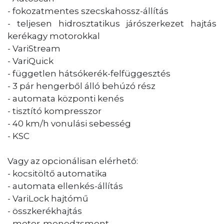
- fokozatmentes szecskahossz-állítás
- teljesen hidrosztatikus járószerkezet hajtás
kerékagy motorokkal
- VariStream
- VariQuick
- független hátsókerék-felfüggesztés
- 3 pár hengerből álló behúzó rész
- automata központi kenés
- tisztító kompresszor
- 40 km/h vonulási sebesség
- KSC
Vagy az opcionálisan elérhető:
- kocsitöltő automatika
- automata ellenkés-állítás
- VariLock hajtómű
- összkerékhajtás
- motor-menedzsment