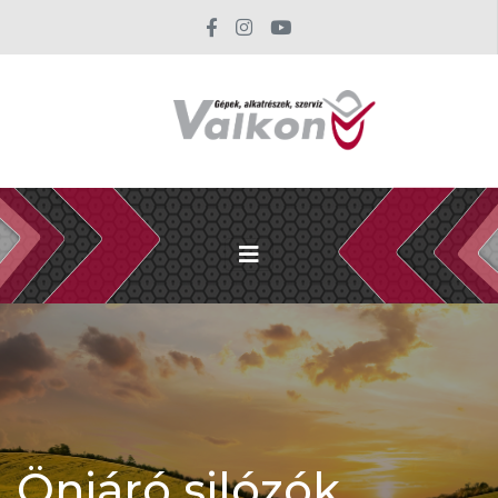
Önjáró silózók