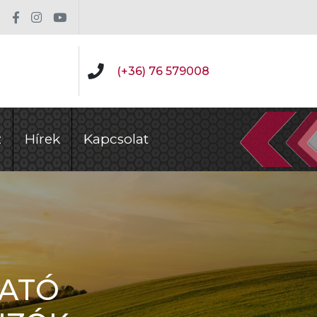
(+36) 76 579008
z
Hírek
Kapcsolat
HATÓ