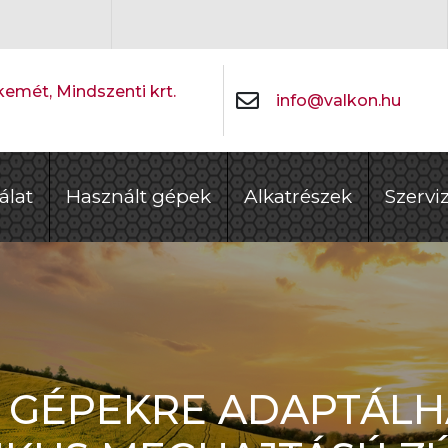
emét, Mindszenti krt.
info@valkon.hu
álat
Használt gépek
Alkatrészek
Szervi
 GÉPEKRE ADAPTÁL