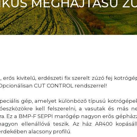
IKUS MEGHAJTÁSÚ Z
erős kivitelű, erdészeti fix szerelt zúzó fej kotrógé
J!! Opcionálisan CUT CONTROL rendszerrel!
peciális gép, amelyet különböző típusú kotrógépekr
tóeszközökre kell felszerelni, a vasutak és más
ára. Ez a BMP-F SEPPI marógép nagyon erős gépházz
nagyon ellenállóvá teszik. Az ház AR400 kopásáll
dekében alacsony profilú.