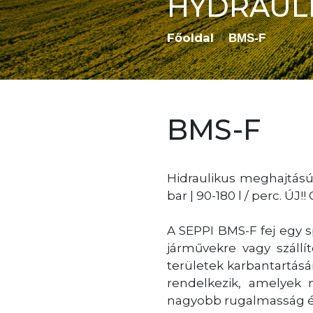
HYDRAUL
Főoldal
BMS-F
BMS-F
Hidraulikus meghajtású, 
bar | 90-180 l / perc. Ú
A SEPPI BMS-F fej egy s
járművekre vagy szállí
területek karbantartás
rendelkezik, amelyek 
nagyobb rugalmasság ér