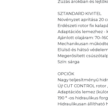
Zúzás árokban és lejtők
SZTANDARD KIVITEL
Növényzet aprítása 20 
Erdészeti rotor fix kal
Adaptációs lemezhez -
Ajánlott olajáram: 70–160
Mechanikusan működtet
Elülső és hátsó védelem
Megerősített csúszótal
Szín: sárga
OPCIÓK
Nagy teljesítményű hi
Új! CUT CONTROL rotor 
Adaptációs lemez (kül
190 ° -os hidraulikus fo
Hidraulikusan állítható h