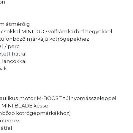
ön
cm átmérőig
apácsokkal MINI DUO volfrámkarbid hegyekkel
 különböző márkájú kotrógépekhez
 l / perc
ett hátfal
 láncokkal
pak
draulikus motor M-BOOST túlnyomásszeleppel
, MINI BLADE késsel
önböző kotrógépmárkákhoz)
rgólemez
átfal