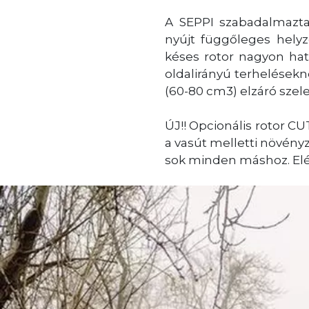
A SEPPI szabadalmaztat
nyújt függőleges helyz
késes rotor nagyon hat
oldalirányú terhelések
(60-80 cm3) elzáró szele
ÚJ!! Opcionális rotor 
a vasút melletti növény
sok minden máshoz. Elér