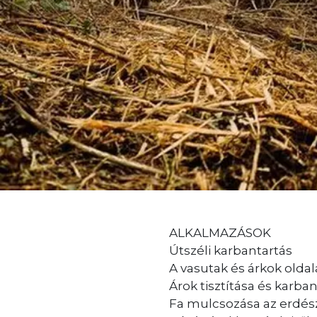
ALKALMAZÁSOK
Útszéli karbantartás
A vasutak és árkok olda
Árok tisztítása és karba
Fa mulcsozása az erdé