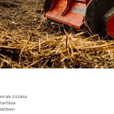
lainak zúzása
ntartása
szetben