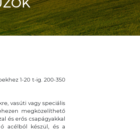
ÚZÓK
pekhez 1-20 t-ig. 200-350
e, vasúti vagy speciális
 nehezen megközelíthető
al és erős csapágyakkal
ó acélból készül, és a