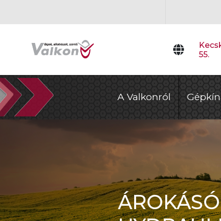
Kecsk
55.
A Valkonról
Gépkín
ÁROKÁSÓ