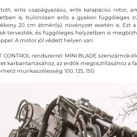
ott, erős csapágyazású, erős kalapácsú rotor, a
etben is. Különösen erős a gyakori függőleges zúz
ékony 20 cm átmérőjű növényzet esetén is. Ezt a r
nek tervezték, és függőleges helyzetben is megbí
ppel. A motor jól védett helyen van.
CUT CONTROL rendszerrel: MINI BLADE szerszámok éle
zet karbantartásához, az erdők megtisztításához a 
hető munkaszélesség: 100, 125, 150.