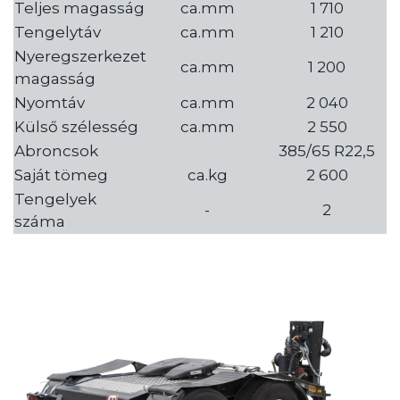
Teljes magasság
ca.mm
1 710
Tengelytáv
ca.mm
1 210
Nyeregszerkezet
ca.mm
1 200
magasság
Nyomtáv
ca.mm
2 040
Külső szélesség
ca.mm
2 550
Abroncsok
385/65 R22,5
Saját tömeg
ca.kg
2 600
Tengelyek
-
2
száma