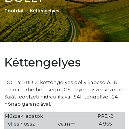
Főoldal
Kéttengelyes
Kéttengelyes
DOLLY PRD-2, kéttengelyes dolly kapcsoló. 16
tonna terhelhetőségű JOST nyeregszerkezettel.
Saját fedélzeti hidraulikával. SAF tengellyel. 24
hónap garanciával.
Műszaki adatok
PRD-2
Teljes hossz
ca.mm
4 955