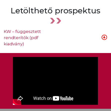
Letölthető prospektus
KW – függesztett
rendterítők (pdf
kiadvány)