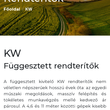
Főoldal
KW
KW
Függesztett rendterítők
A függesztett kivitelő KW rendterítők nem
véletlen népszerűek hosszú évek óta: az egyedi
műszaki megoldások, masszív felépítés és
tökéletes munkavégzés mellé kedvező ár
párosul. A 4,6 és 11 méter közötti gépek kisebb