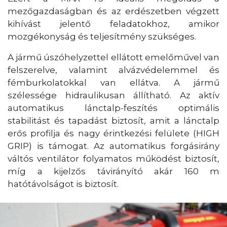
mezőgazdaságban és az erdészetben végzett
kihívást jelentő feladatokhoz, amikor
mozgékonyság és teljesítmény szükséges.
A jármű úszóhelyzettel ellátott emelőművel van
felszerelve, valamint alvázvédelemmel és
fémburkolatokkal van ellátva. A jármű
szélessége hidraulikusan állítható. Az aktív
automatikus lánctalp-feszítés optimális
stabilitást és tapadást biztosít, amit a lánctalp
erős profilja és nagy érintkezési felülete (HIGH
GRIP) is támogat. Az automatikus forgásirány
váltós ventilátor folyamatos működést biztosít,
míg a kijelzős távirányító akár 160 m
hatótávolságot is biztosít.