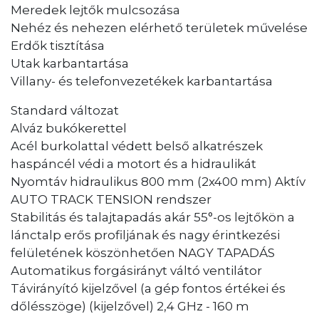
Meredek lejtők mulcsozása
Nehéz és nehezen elérhető területek művelése
Erdők tisztítása
Utak karbantartása
Villany- és telefonvezetékek karbantartása
Standard változat
Alváz bukókerettel
Acél burkolattal védett belső alkatrészek
haspáncél védi a motort és a hidraulikát
Nyomtáv hidraulikus 800 mm (2x400 mm) Aktív
AUTO TRACK TENSION rendszer
Stabilitás és talajtapadás akár 55°-os lejtőkön a
lánctalp erős profiljának és nagy érintkezési
felületének köszönhetően NAGY TAPADÁS
Automatikus forgásirányt váltó ventilátor
Távirányító kijelzővel (a gép fontos értékei és
dőlésszöge) (kijelzővel) 2,4 GHz - 160 m