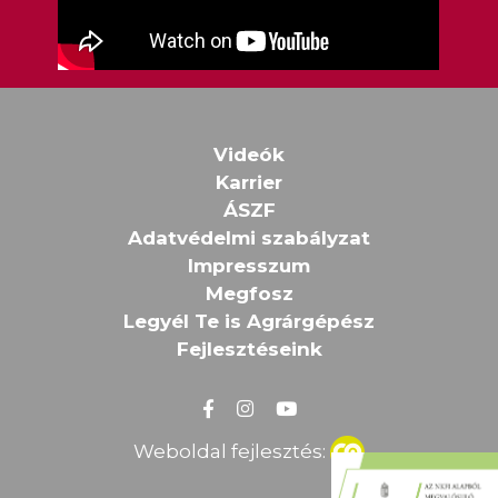
Videók
Karrier
ÁSZF
Adatvédelmi szabályzat
Impresszum
Megfosz
Legyél Te is Agrárgépész
Fejlesztéseink
Weboldal fejlesztés: