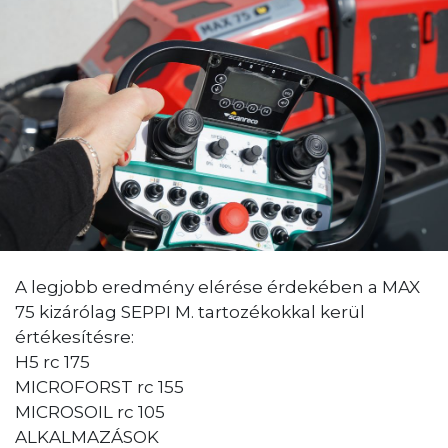
A legjobb eredmény elérése érdekében a MAX
75 kizárólag SEPPI M. tartozékokkal kerül
értékesítésre:
H5 rc 175
MICROFORST rc 155
MICROSOIL rc 105
ALKALMAZÁSOK