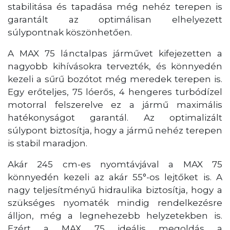
stabilitása és tapadása még nehéz terepen is
garantált az optimálisan elhelyezett
súlypontnak köszönhetően.
A MAX 75 lánctalpas járművet kifejezetten a
nagyobb kihívásokra tervezték, és könnyedén
kezeli a sűrű bozótot még meredek terepen is.
Egy erőteljes, 75 lóerős, 4 hengeres turbódízel
motorral felszerelve ez a jármű maximális
hatékonyságot garantál. Az optimalizált
súlypont biztosítja, hogy a jármű nehéz terepen
is stabil maradjon.
Akár 245 cm-es nyomtávjával a MAX 75
könnyedén kezeli az akár 55°-os lejtőket is. A
nagy teljesítményű hidraulika biztosítja, hogy a
szükséges nyomaték mindig rendelkezésre
álljon, még a legnehezebb helyzetekben is.
Ezért a MAX 75 ideális megoldás a