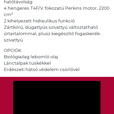
hatótávolság
4 hengeres T4F/V. fokozatú Perkins motor, 2200
cm³
2 kihelyezett hidraulikus funkció
Zártkörű, dugattyús szivattyú változtatható
űrtartalommal, plusz kiegészítő fogaskerék-
szivattyú
OPCIÓK
Biológiailag lebomló olaj
Lánctalpak tüskékkel
Erdészeti hátsó védelem csörlővel