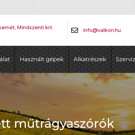
emét, Mindszenti krt.
info@valkon.hu
álat
Használt gépek
Alkatrészek
Szervi
tt műtrágyaszórók