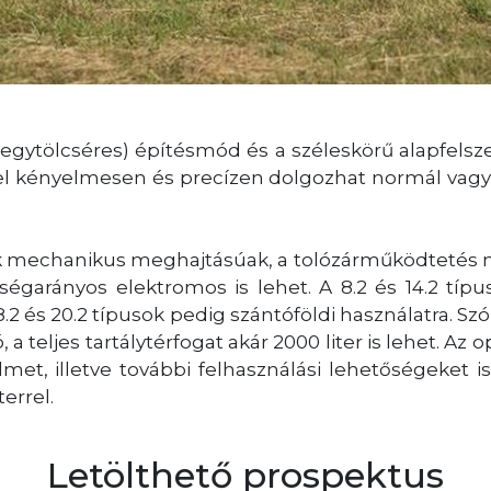
gytölcséres) építésmód és a széleskörű alapfelsze
el kényelmesen és precízen dolgozhat normál vagy 
 mechanikus meghajtásúak, a tolózárműködtetés me
égarányos elektromos is lehet. A 8.2 és 14.2 típu
2 és 20.2 típusok pedig szántóföldi használatra. Szó
 a teljes tartálytérfogat akár 2000 liter is lehet. Az 
met, illetve további felhasználási lehetőségeket i
errel.
Letölthető prospektus