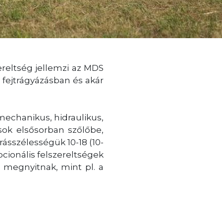
reltség jellemzi az MDS
fejtrágyázásban és akár
chanikus, hidraulikus,
sok elsősorban szőlőbe,
rásszélességük 10-18 (10-
opcionális felszereltségek
s megnyitnak, mint pl. a