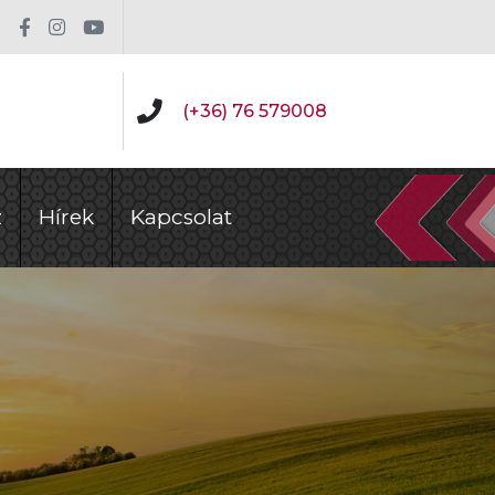
(+36) 76 579008
z
Hírek
Kapcsolat