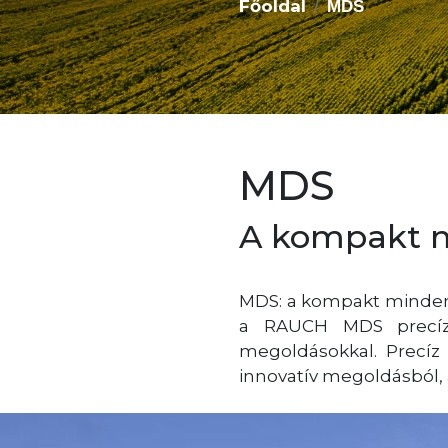
Főoldal
MDS
MDS
A kompakt 
MDS: a kompakt minden
a RAUCH MDS precízi
megoldásokkal. Precíz 
innovatív megoldásból,