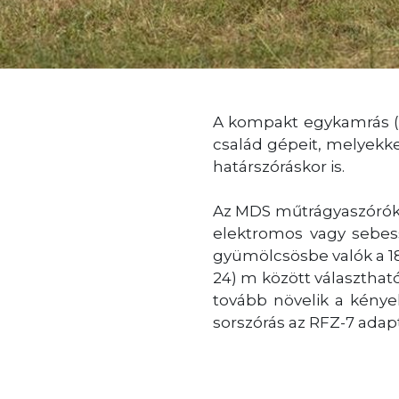
A kompakt egykamrás (e
család gépeit, melyekk
határszóráskor is.
Az MDS műtrágyaszórók
elektromos vagy sebess
gyümölcsösbe valók a 18.
24) m között választható,
tovább növelik a kényel
sorszórás az RFZ-7 adapt