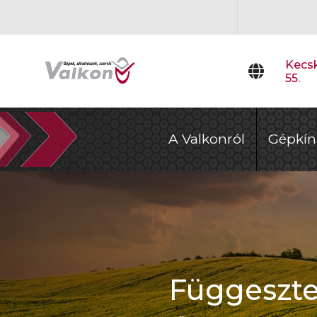
Kecsk
55.
A Valkonról
Gépkín
Függeszte