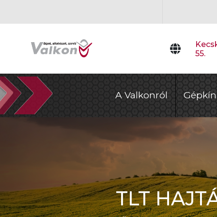
Kecsk
55.
A Valkonról
Gépkín
TLT HAJT