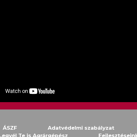
ÁSZF
Adatvédelmi szabályzat
Legyél Te is Agrárgépész
Fejlesztésein