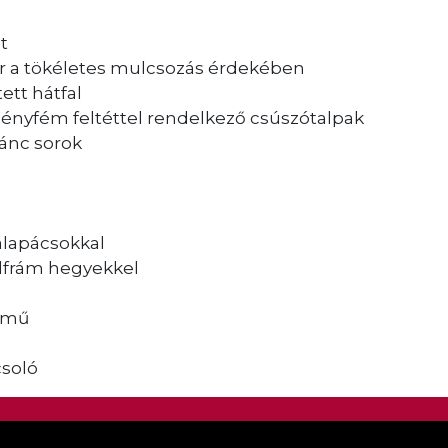
t
sor a tökéletes mulcsozás érdekében
ett hátfal
ményfém feltéttel rendelkező csúszótalpak
lánc sorok
alapácsokkal
olfrám hegyekkel
tómű
csoló