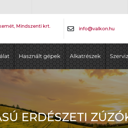
emét, Mindszenti krt.
info@valkon.hu
álat
Használt gépek
Alkatrészek
Szervi
ÁSÚ ERDÉSZETI ZÚZÓ