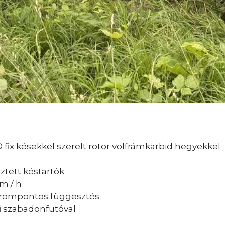
 fix késekkel szerelt rotor volfrámkarbid hegyekkel
ztett késtartók
m / h
 hárompontos függesztés
ű szabadonfutóval