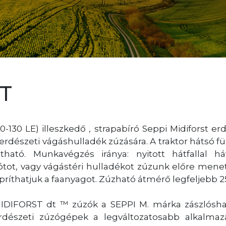
T
-130 LE) illeszkedő , strapabíró Seppi Midiforst er
s, erdészeti vágáshulladék zúzására. A traktor hátsó
atható. Munkavégzés iránya: nyitott hátfallal
zótot, vagy vágástéri hulladékot zúzunk előre mene
ríthatjuk a faanyagot. Zúzható átmérő legfeljebb 2
DIFORST dt ™ zúzók a SEPPI M. márka zászlóshajó
dészeti zúzógépek a legváltozatosabb alkalmaz