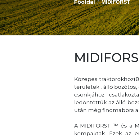
Főoldal
MIDIFORST
MIDIFORS
Közepes traktorokhoz(80
területek , álló bozóto
csonkjához csatlakozt
ledöntöttük az álló bo
után még finomabbra ap
A MIDIFORST ™ és a MI
kompaktak. Ezek az er