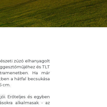
dészeti zúzó elhanyagolt
 függesztőműjéhez és TLT
 hátramenetben. Ha már
tben a hátfal becsukása
5 cm.
i. Erőteljes és egyben
ásokra alkalmasak - az