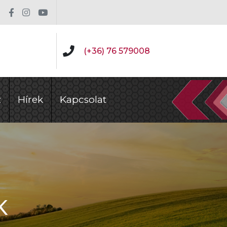
(+36) 76 579008
z
Hírek
Kapcsolat
K