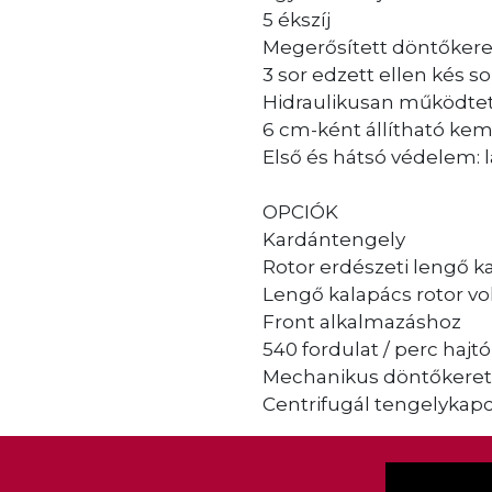
5 ékszíj
Megerősített döntőkere
3 sor edzett ellen kés 
Hidraulikusan működtet
6 cm-ként állítható ke
Első és hátsó védelem: 
OPCIÓK
Kardántengely
Rotor erdészeti lengő k
Lengő kalapács rotor v
Front alkalmazáshoz
540 fordulat / perc haj
Mechanikus döntőkeret
Centrifugál tengelykap