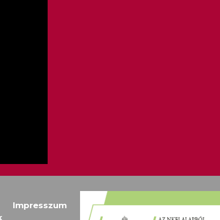
Impresszum
Megfosz
k