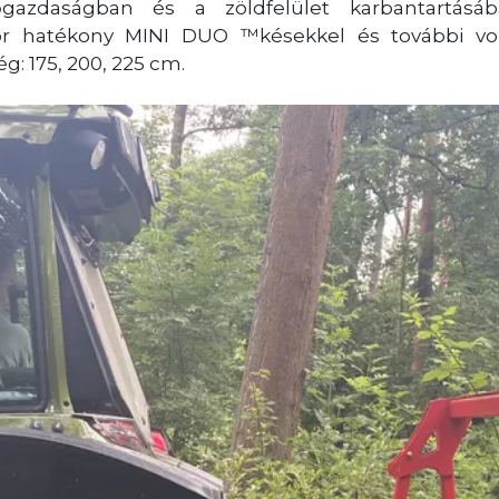
gazdaságban és a zöldfelület karbantartásáb
or hatékony MINI DUO ™késekkel és további vol
: 175, 200, 225 cm.