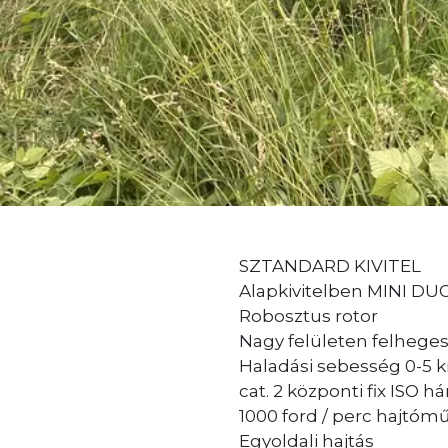
SZTANDARD KIVITEL
Alapkivitelben MINI DUO
Robosztus rotor
Nagy felületen felheges
Haladási sebesség 0-5 k
cat. 2 központi fix ISO
1000 ford / perc hajtóm
Egyoldali hajtás