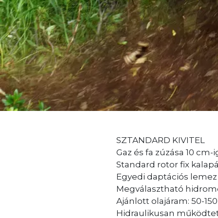
SZTANDARD KIVITEL
Gaz és fa zúzása 10 cm-i
Standard rotor fix kala
Egyedi daptációs lemez
Megválasztható hidrom
Ajánlott olajáram: 50-150 
Hidraulikusan működtet