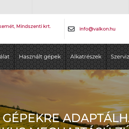
emét, Mindszenti krt.
info@valkon.hu
álat
Használt gépek
Alkatrészek
Szervi
 GÉPEKRE ADAPTÁL