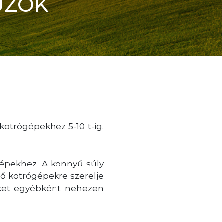
ÚZÓK
 kotrógépekhez 5-10 t-ig.
épekhez. A könnyű súly
ő kotrógépekre szerelje
yeket egyébként nehezen