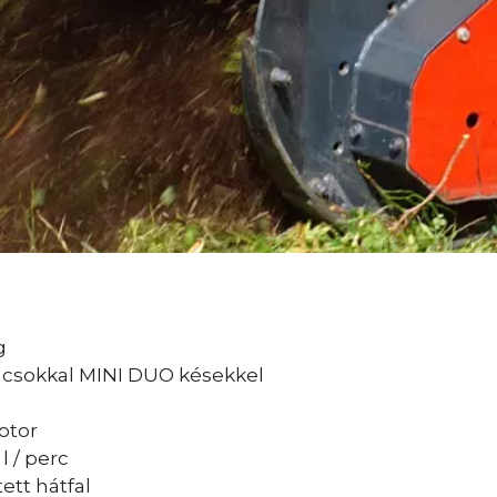
g
pácsokkal MINI DUO késekkel
otor
l / perc
ett hátfal