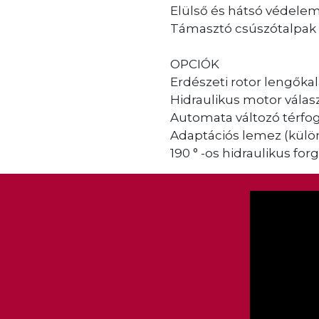
Elülső és hátsó védelem
Támasztó csúszótalpak
OPCIÓK
Erdészeti rotor lengőka
Hidraulikus motor válas
Automata változó térf
Adaptációs lemez (kül
190 ° -os hidraulikus fo