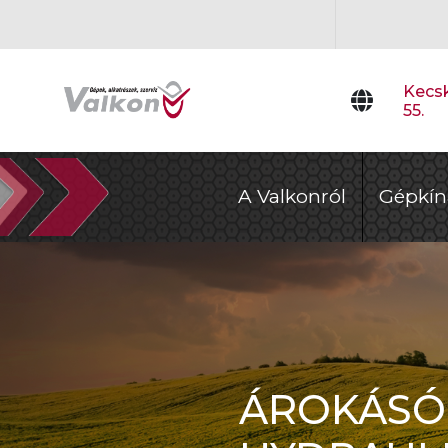
Kecsk
55.
A Valkonról
Gépkín
ÁROKÁSÓ