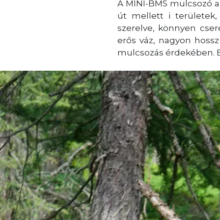
A MINI-BMS mulcsozó al
út mellett i területek,
szerelve, könnyen cser
erős váz, nagyon hossz
mulcsozás érdekében. El