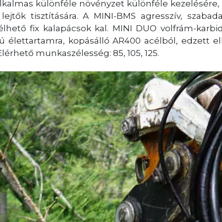
kalmas különféle növényzet különféle kezelésére
 lejtők tisztítására. A MINI-BMS agresszív, szabad
élhető fix kalapácsok kal. MINI DUO volfrám-karb
ú élettartamra, kopásálló AR400 acélból, edzett el
érhető munkaszélesség: 85, 105, 125.