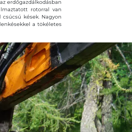
, az erdőgazdálkodásban
almaztatott rotorral van
id csúcsú kések. Nagyon
lenkésekkel a tökéletes