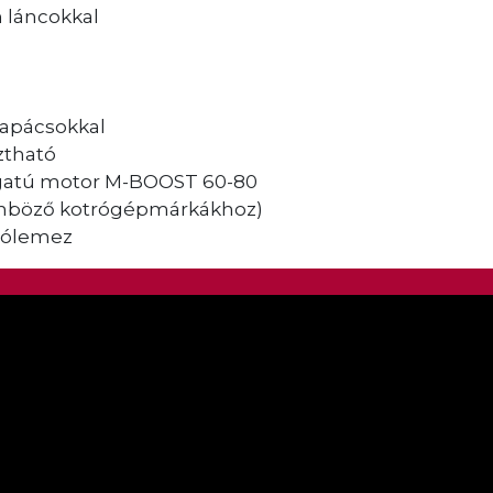
 láncokkal
lapácsokkal
ztható
ogatú motor M-BOOST 60-80
önböző kotrógépmárkákhoz)
rgólemez