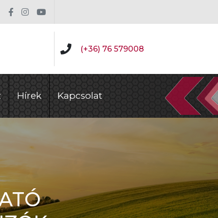
(+36) 76 579008
z
Hírek
Kapcsolat
HATÓ