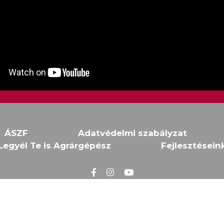
ÁSZF
Adatvédelmi szabályzat
Legyél Te is Agrárgépész
Fejlesztésein
Weboldal fejlesztés: