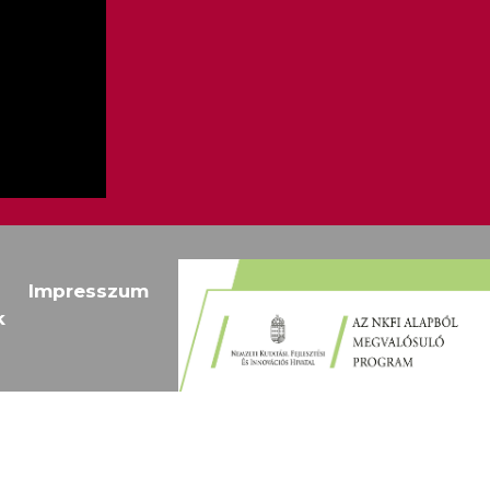
Impresszum
Megfosz
k