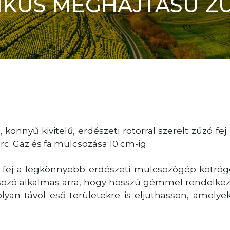
IKUS MEGHAJTÁSÚ Z
könnyű kivitelű, erdészeti rotorral szerelt zúzó fej
perc. Gaz és fa mulcsozása 10 cm-ig.
 fej a legkönnyebb erdészeti mulcsozógép kotróg
ozó alkalmas arra, hogy hosszú gémmel rendelkez
 olyan távol eső területekre is eljuthasson, amel