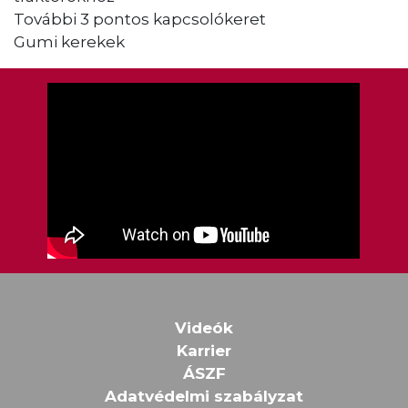
További 3 pontos kapcsolókeret
Gumi kerekek
Videók
Karrier
ÁSZF
Adatvédelmi szabályzat