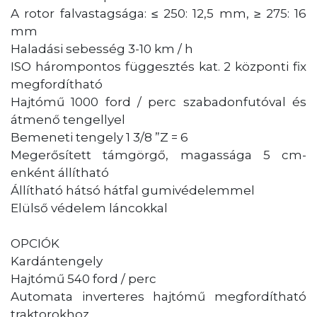
A rotor falvastagsága: ≤ 250: 12,5 mm, ≥ 275: 16
mm
Haladási sebesség 3-10 km / h
ISO hárompontos függesztés kat. 2 központi fix
megfordítható
Hajtómű 1000 ford / perc szabadonfutóval és
átmenő tengellyel
Bemeneti tengely 1 3/8 ”Z = 6
Megerősített támgörgő, magassága 5 cm-
enként állítható
Állítható hátsó hátfal gumivédelemmel
Elülső védelem láncokkal
OPCIÓK
Kardántengely
Hajtómű 540 ford / perc
Automata inverteres hajtómű megfordítható
traktorokhoz