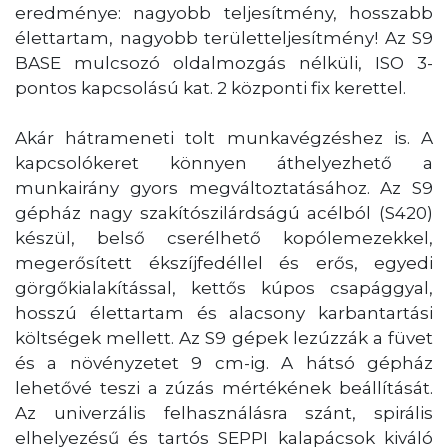
eredménye: nagyobb teljesítmény, hosszabb
élettartam, nagyobb területteljesítmény! Az S9
BASE mulcsozó oldalmozgás nélküli, ISO 3-
pontos kapcsolású kat. 2 központi fix kerettel.
Akár hátrameneti tolt munkavégzéshez is. A
kapcsolókeret könnyen áthelyezhető a
munkairány gyors megváltoztatásához. Az S9
gépház nagy szakítószilárdságú acélból (S420)
készül, belső cserélhető kopólemezekkel,
megerősített ékszíjfedéllel és erős, egyedi
görgőkialakítással, kettős kúpos csapággyal,
hosszú élettartam és alacsony karbantartási
költségek mellett. Az S9 gépek lezúzzák a füvet
és a növényzetet 9 cm-ig. A hátsó gépház
lehetővé teszi a zúzás mértékének beállítását.
Az univerzális felhasználásra szánt, spirális
elhelyezésű és tartós SEPPI kalapácsok kiváló