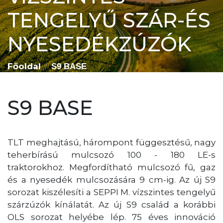
TENGELYŰ SZÁR-ÉS
NYESEDÉKZÚZÓK
Főoldal
S9 BASE
S9 BASE
TLT meghajtású, hárompont függesztésű, nagy
teherbírású mulcsozó 100 - 180 LE-s
traktorokhoz. Megfordítható mulcsozó fű, gaz
és a nyesedék mulcsozására 9 cm-ig. Az új S9
sorozat kiszélesíti a SEPPI M. vízszintes tengelyű
szárzúzók kínálatát. Az új S9 család a korábbi
OLS sorozat helyébe lép. 75 éves innováció