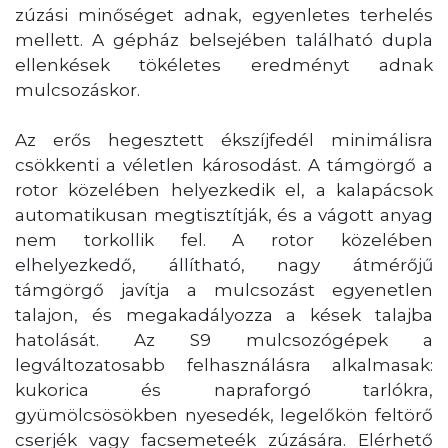
zúzási minőséget adnak, egyenletes terhelés
mellett. A gépház belsejében található dupla
ellenkések tökéletes eredményt adnak
mulcsozáskor.
Az erős hegesztett ékszíjfedél minimálisra
csökkenti a véletlen károsodást. A támgörgő a
rotor közelében helyezkedik el, a kalapácsok
automatikusan megtisztítják, és a vágott anyag
nem torkollik fel. A rotor közelében
elhelyezkedő, állítható, nagy átmérőjű
támgörgő javítja a mulcsozást egyenetlen
talajon, és megakadályozza a kések talajba
hatolását. Az S9 mulcsozógépek a
legváltozatosabb felhasználásra alkalmasak:
kukorica és napraforgó tarlókra,
gyümölcsösökben nyesedék, legelőkön feltörő
cserjék vagy facsemeteék zúzására. Elérhető