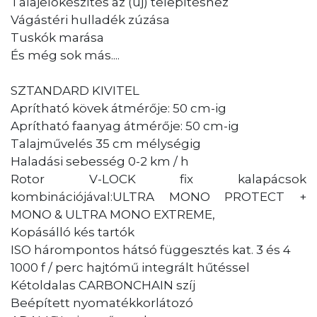
Talajelőkészítés az (új) telepítéshez
Vágástéri hulladék zúzása
Tuskók marása
És még sok más....
SZTANDARD KIVITEL
Aprítható kövek átmérője: 50 cm-ig
Aprítható faanyag átmérője: 50 cm-ig
Talajművelés 35 cm mélységig
Haladási sebesség 0-2 km / h
Rotor V-LOCK fix kalapácsok
kombinációjával:ULTRA MONO PROTECT +
MONO & ULTRA MONO EXTREME,
Kopásálló kés tartók
ISO hárompontos hátsó függesztés kat. 3 és 4
1000 f / perc hajtómű integrált hűtéssel
Kétoldalas CARBONCHAIN szíj
Beépített nyomatékkorlátozó