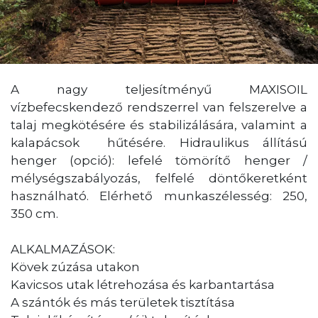
A nagy teljesítményű MAXISOIL
vízbefecskendező rendszerrel van felszerelve a
talaj megkötésére és stabilizálására, valamint a
kalapácsok hűtésére. Hidraulikus állítású
henger (opció): lefelé tömörítő henger /
mélységszabályozás, felfelé döntőkeretként
használható. Elérhető munkaszélesség: 250,
350 cm.
ALKALMAZÁSOK:
Kövek zúzása utakon
Kavicsos utak létrehozása és karbantartása
A szántók és más területek tisztítása