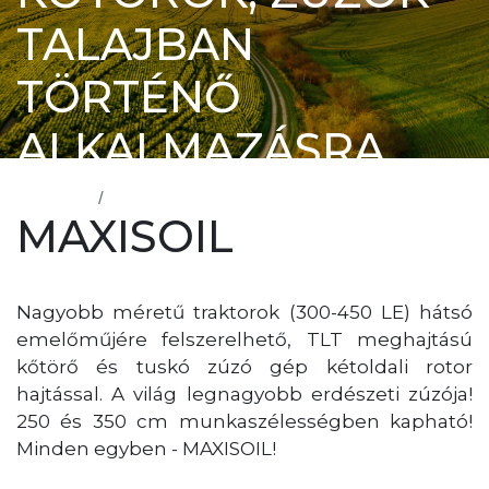
TALAJBAN
TÖRTÉNŐ
ALKALMAZÁSRA
Főoldal
MAXISOIL
MAXISOIL
Nagyobb méretű traktorok (300-450 LE) hátsó
emelőműjére felszerelhető, TLT meghajtású
kőtörő és tuskó zúzó gép kétoldali rotor
hajtással. A világ legnagyobb erdészeti zúzója!
250 és 350 cm munkaszélességben kapható!
Minden egyben - MAXISOIL!