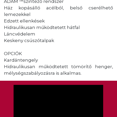
ADAM ™szintező rendszer
Ház kopásálló acélból, belső cserélhető
lemezekkel
Edzett ellenkések
Hidraulikusan működtetett hátfal
Láncvédelem
Keskeny csúszótalpak
OPCIÓK
Kardántengely
Hidraulikusan működtetett tömörítő henger,
mélységszabályozásra is alkalmas.