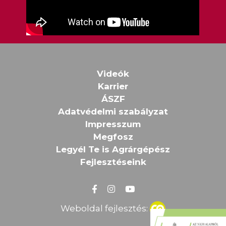
Videók
Karrier
ÁSZF
Adatvédelmi szabályzat
Impresszum
Megfosz
Legyél Te is Agrárgépész
Fejlesztéseink
Weboldal fejlesztés: