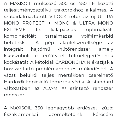
A MAXISOIL mulcsozó 300 és 450 LE közötti
teljesítményosztályú traktorokhoz alkalmas. A
szabadalmaztatott V-LOCK rotor az új ULTRA
MONO PROTECT + MONO & ULTRA MONO
EXTREME fix kalapácsok optimalizált
kombinációját tartalmazza volfrámkarbid
betétekkel. A gép alapfelszereltsége az
integrált hajtómű -hűtőrendszer, amely
kiküszöböli az erőátvitel túlmelegedésének
kockázatát. A kétoldali CARBONCHAIN ékszíjak a
hosszantartó problémamentes működésért. A
vázat belülről teljes mértékben cserélhető
Hardox® kopásálló lemezek védik. A standard
változatban az ADAM ™ szintező rendszer
rendszer.
A MAXISOIL 350 legnagyobb erdészeti zúzó:
Észak-amerikai üzemeltetőink kérésére