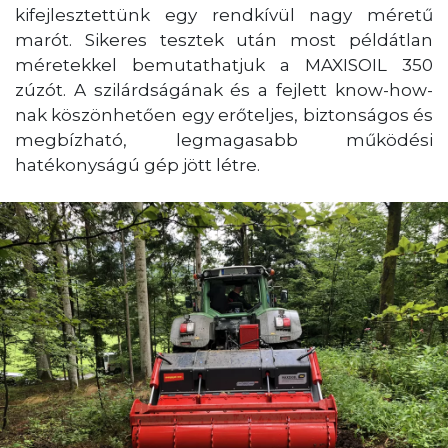
kifejlesztettünk egy rendkívül nagy méretű
marót. Sikeres tesztek után most példátlan
méretekkel bemutathatjuk a MAXISOIL 350
zúzót. A szilárdságának és a fejlett know-how-
nak köszönhetően egy erőteljes, biztonságos és
megbízható, legmagasabb működési
hatékonyságú gép jött létre.