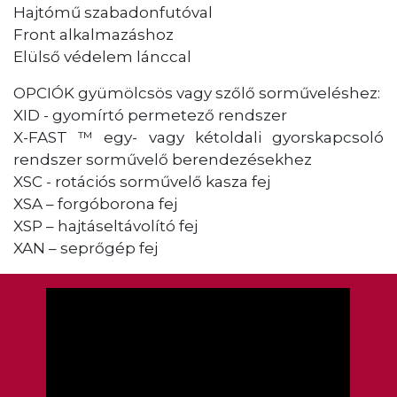
Hajtómű szabadonfutóval
Front alkalmazáshoz
Elülső védelem lánccal
OPCIÓK gyümölcsös vagy szőlő sorműveléshez:
XID - gyomírtó permetező rendszer
X-FAST ™ egy- vagy kétoldali gyorskapcsoló
rendszer sorművelő berendezésekhez
XSC - rotációs sorművelő kasza fej
XSA – forgóborona fej
XSP – hajtáseltávolító fej
XAN – seprőgép fej