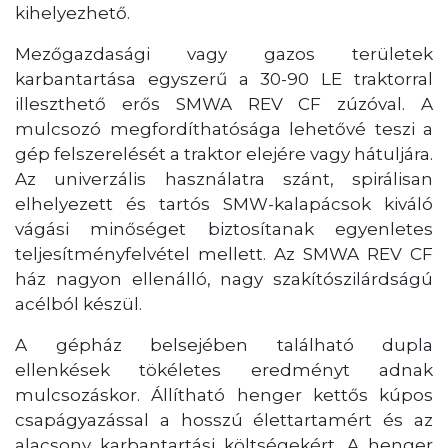
kihelyezhető.
Mezőgazdasági vagy gazos területek
karbantartása egyszerű a 30-90 LE traktorral
illeszthető erős SMWA REV CF zúzóval. A
mulcsozó megfordíthatósága lehetővé teszi a
gép felszerelését a traktor elejére vagy hátuljára.
Az univerzális használatra szánt, spirálisan
elhelyezett és tartós SMW-kalapácsok kiváló
vágási minőséget biztosítanak egyenletes
teljesítményfelvétel mellett. Az SMWA REV CF
ház nagyon ellenálló, nagy szakítószilárdságú
acélból készül.
A gépház belsejében található dupla
ellenkések tökéletes eredményt adnak
mulcsozáskor. Állítható henger kettős kúpos
csapágyazással a hosszú élettartamért és az
alacsony karbantartási költségekért. A henger