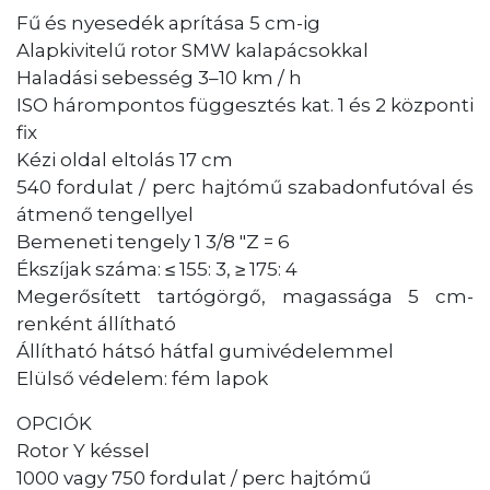
Fű és nyesedék aprítása 5 cm-ig
Alapkivitelű rotor SMW kalapácsokkal
Haladási sebesség 3–10 km / h
ISO hárompontos függesztés kat. 1 és 2 központi
fix
Kézi oldal eltolás 17 cm
540 fordulat / perc hajtómű szabadonfutóval és
átmenő tengellyel
Bemeneti tengely 1 3/8 "Z = 6
Ékszíjak száma: ≤ 155: 3, ≥ 175: 4
Megerősített tartógörgő, magassága 5 cm-
renként állítható
Állítható hátsó hátfal gumivédelemmel
Elülső védelem: fém lapok
OPCIÓK
Rotor Y késsel
1000 vagy 750 fordulat / perc hajtómű