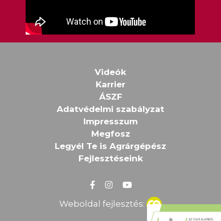
Videók
Karrier
ÁSZF
Adatvédelmi szabályzat
Impresszum
Megfosz
Legyél Te is Agrárgépész
Fejlesztéseink
Weboldal fejlesztés: