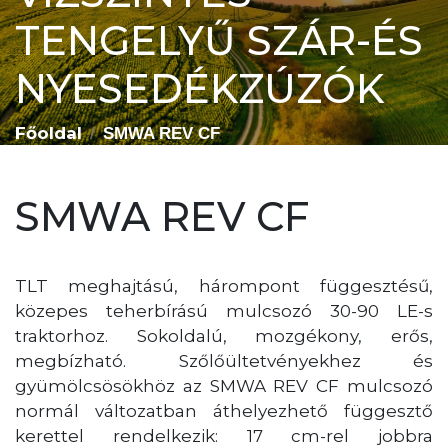
TENGELYŰ SZÁR-ÉS
NYESEDÉKZÚZÓK
Főoldal
SMWA REV CF
SMWA REV CF
TLT meghajtású, hárompont függesztésű,
közepes teherbírású mulcsozó 30-90 LE-s
traktorhoz. Sokoldalú, mozgékony, erős,
megbízható. Szőlőültetvényekhez és
gyümölcsösökhöz az SMWA REV CF mulcsozó
normál változatban áthelyezhető függesztő
kerettel rendelkezik: 17 cm-rel jobbra