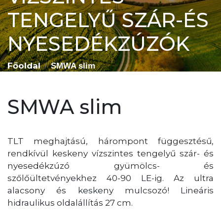
TENGELYŰ SZÁR-ÉS
NYESEDÉKZÚZÓK
Főoldal
SMWA slim
SMWA slim
TLT meghajtású, hárompont függesztésű,
rendkívül keskeny vízszintes tengelyű szár- és
nyesedékzúzó gyümölcs- és
szőlőültetvényekhez 40-90 LE-ig. Az ultra
alacsony és keskeny mulcsozó! Lineáris
hidraulikus oldalállítás 27 cm.