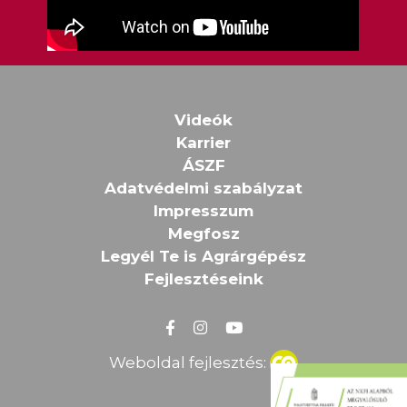
Videók
Karrier
ÁSZF
Adatvédelmi szabályzat
Impresszum
Megfosz
Legyél Te is Agrárgépész
Fejlesztéseink
Weboldal fejlesztés: