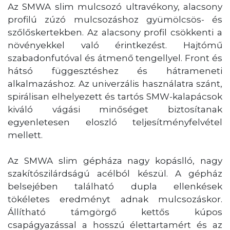
Az SMWA slim mulcsozó ultravékony, alacsony
profilú zúzó mulcsozáshoz gyümölcsös- és
szőlőskertekben. Az alacsony profil csökkenti a
növényekkel való érintkezést. Hajtómű
szabadonfutóval és átmenő tengellyel. Front és
hátsó függesztéshez és hátrameneti
alkalmazáshoz. Az univerzális használatra szánt,
spirálisan elhelyezett és tartós SMW-kalapácsok
kiváló vágási minőséget biztosítanak
egyenletesen eloszló teljesítményfelvétel
mellett.
Az SMWA slim gépháza nagy kopáslló, nagy
szakítószilárdságú acélból készül. A gépház
belsejében található dupla ellenkések
tökéletes eredményt adnak mulcsozáskor.
Állítható támgörgő kettős kúpos
csapágyazással a hosszú élettartamért és az