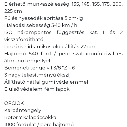
Elérhető munkaszélesség: 135, 145, 155, 175, 200,
225 cm
Fű és nyesedék aprítása 5 cm-ig
Haladási sebesség 3-10 km / h
ISO hárompontos függesztés kat. 1 és 2
visszafordítható
Lineáris hidraulikus oldalállítás 27 cm
Hajtómű 540 ford / perc szabadonfutóval és
átmenő tengellyel
Bemeneti tengely 1 3/8 "Z = 6
3 nagy teljesítményű ékszíj
Állítható hátfal gumi védelemmel
Elülső védelem: fém lapok
OPCIÓK
Kardántengely
Rotor Y kalapácsokkal
1000 fordulat / perc hajtómű