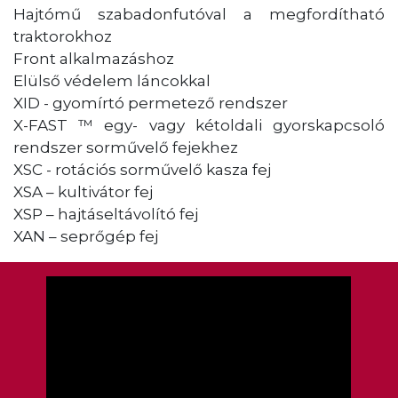
Hajtómű szabadonfutóval a megfordítható
traktorokhoz
Front alkalmazáshoz
Elülső védelem láncokkal
XID - gyomírtó permetező rendszer
X-FAST ™ egy- vagy kétoldali gyorskapcsoló
rendszer sorművelő fejekhez
XSC - rotációs sorművelő kasza fej
XSA – kultivátor fej
XSP – hajtáseltávolító fej
XAN – seprőgép fej