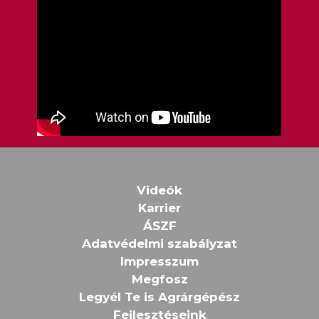
Videók
Karrier
ÁSZF
Adatvédelmi szabályzat
Impresszum
Megfosz
Legyél Te is Agrárgépész
Fejlesztéseink