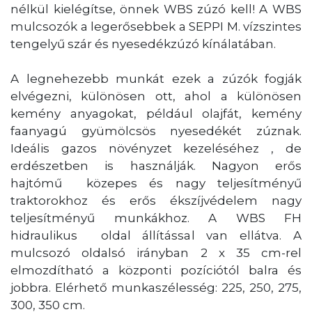
nélkül kielégítse, önnek WBS zúzó kell! A WBS
mulcsozók a legerősebbek a SEPPI M. vízszintes
tengelyű szár és nyesedékzúzó kínálatában.
A legnehezebb munkát ezek a zúzók fogják
elvégezni, különösen ott, ahol a különösen
kemény anyagokat, például olajfát, kemény
faanyagú gyümölcsös nyesedékét zúznak.
Ideális gazos növényzet kezeléséhez , de
erdészetben is használják. Nagyon erős
hajtómű közepes és nagy teljesítményű
traktorokhoz és erős ékszíjvédelem nagy
teljesítményű munkákhoz. A WBS FH
hidraulikus oldal állítással van ellátva. A
mulcsozó oldalsó irányban 2 x 35 cm-rel
elmozdítható a központi pozíciótól balra és
jobbra. Elérhető munkaszélesség: 225, 250, 275,
300, 350 cm.