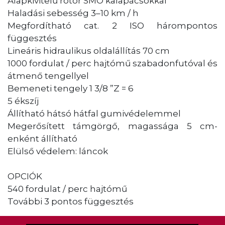
Alapkivitelű rotor SMO kalapácsokkal
Haladási sebesség 3–10 km / h
Megfordítható cat. 2 ISO hárompontos
függesztés
Lineáris hidraulikus oldalállítás 70 cm
1000 fordulat / perc hajtómű szabadonfutóval és
átmenő tengellyel
Bemeneti tengely 1 3/8 ”Z = 6
5 ékszíj
Állítható hátsó hátfal gumivédelemmel
Megerősített támgörgő, magassága 5 cm-
enként állítható
Elülső védelem: láncok
OPCIÓK
540 fordulat / perc hajtómű
További 3 pontos függesztés