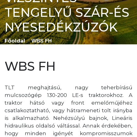
TENGELYŰ SZÁR-ÉS
NYESEDÉKZÚZÓK
Főoldal
WBS FH
WBS FH
TLT meghajtású, nagy teherbírású
mulcsozógép 130-200 LE-s traktorokhoz. A
traktor hátsó vagy front emelőműjéhez
csatlakoztatható, vagy hátrameneti tolt irányba
is alkalmazható. Nehézsúlyú bajnok, Lineáris
hidraulikus oldalsó váltással. Annak érdekében,
hogy minden igényét kompromisszumok