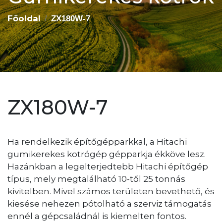
Főoldal
ZX180W-7
ZX180W-7
Ha rendelkezik építőgépparkkal, a Hitachi
gumikerekes kotrógép gépparkja ékköve lesz.
Hazánkban a legelterjedtebb Hitachi építőgép
típus, mely megtalálható 10-től 25 tonnás
kivitelben. Mivel számos területen bevethető, és
kiesése nehezen pótolható a szerviz támogatás
ennél a gépcsaládnál is kiemelten fontos.