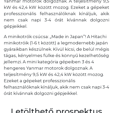
Yanmar motorok dolgoznak. A teljesítmény 9,5
kW és 42,4 kW között mozog. Ezeket a gépeket
professzionális felhasználóknak kínáljuk, akik
nem csak napi 3-4 órát kívánnak dolgozni
gépjeikkel.
A minikotrók csúcsa: „Made in Japan”! A Hitachi
minikotróik (1-6 t között) a legmodernebb japán
gyáraikban készülnek. Kívül kicsi, de belül mégis
tágas, kényelmes fülke és könnyű kezelhetőség
jellemzi. A mini kategória gépeiben 3 és 4
hengeres Yanmar motorok dolgoznak. A
teljesítmény 9,5 kW és 42,4 kW között mozog.
Ezeket a gépeket professzionális
felhasználóknak kínáljuk, akik nem csak napi 3-4
órát kívánnak dolgozni gépjeikkel.
Letölthető prospektus