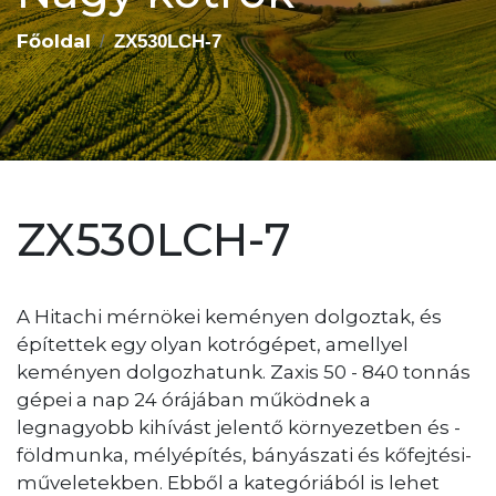
Főoldal
ZX530LCH-7
ZX530LCH-7
A Hitachi mérnökei keményen dolgoztak, és
építettek egy olyan kotrógépet, amellyel
keményen dolgozhatunk. Zaxis 50 - 840 tonnás
gépei a nap 24 órájában működnek a
legnagyobb kihívást jelentő környezetben és -
földmunka, mélyépítés, bányászati és kőfejtési-
műveletekben. Ebből a kategóriából is lehet