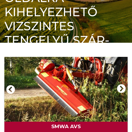
KIHELYEZHETŐ
VIZSZINTES
TENGELYŰ SZÁR-
ÉS
NYESEDÉKZÚZÓK
Főoldal
OLDALRA KIHELYEZHETŐ VIZSZINTES
TENGELYŰ SZÁR- ÉS NYESEDÉKZÚZÓK
SMWA AVS