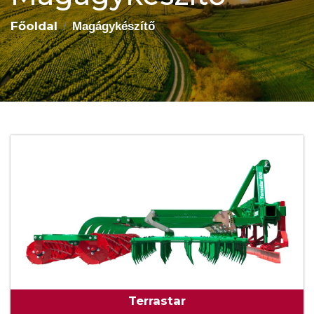
Főoldal
Magágykészítő
Terrastar