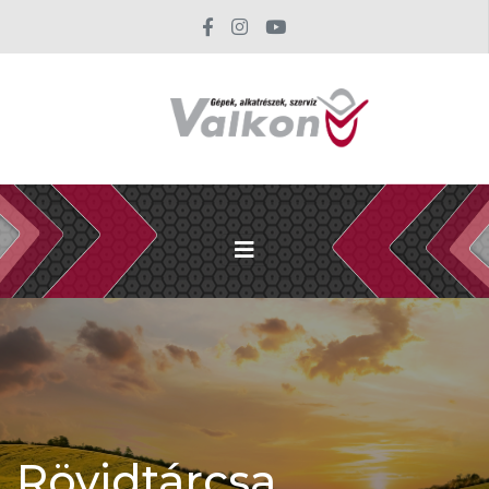
Rövidtárcsa