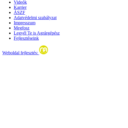
Videók
Karrier
ÁSZF
Adatvédelmi szabályzat
Impresszum
Megfosz
Legyél Te is Agrárgépész
Fejlesztéseink
Weboldal fejlesztés: