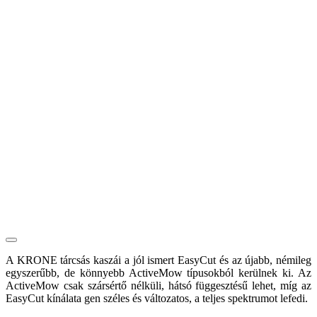
A KRONE tárcsás kaszái a jól ismert EasyCut és az újabb, némileg
egyszerűbb, de könnyebb ActiveMow típusokból kerülnek ki. Az
ActiveMow csak szársértő nélküli, hátsó függesztésű lehet, míg az
EasyCut kínálata gen széles és változatos, a teljes spektrumot lefedi.