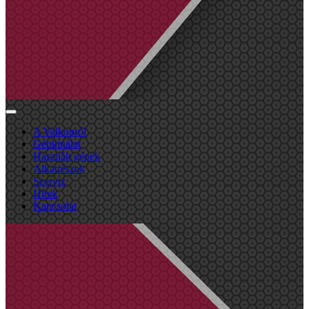
A Valkonról
Gépkínálat
Használt gépek
Alkatrészek
Szerviz
Hírek
Kapcsolat