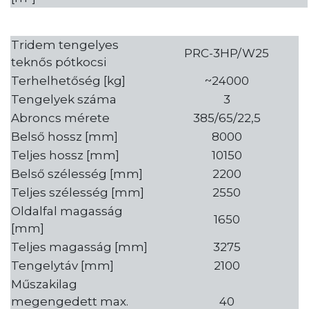
Tridem tengelyes
PRC-3HP/W25
teknős pótkocsi
Terhelhetőség [kg]
~24000
Tengelyek száma
3
Abroncs mérete
385/65/22,5
Belső hossz [mm]
8000
Teljes hossz [mm]
10150
Belső szélesség [mm]
2200
Teljes szélesség [mm]
2550
Oldalfal magasság
1650
[mm]
Teljes magasság [mm]
3275
Tengelytáv [mm]
2100
Műszakilag
megengedett max.
40