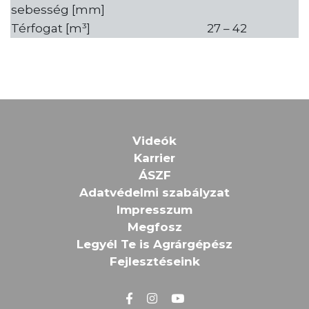
sebesség [mm]
Térfogat [m³]
27 – 42
Videók
Karrier
ÁSZF
Adatvédelmi szabályzat
Impresszum
Megfosz
Legyél Te is Agrárgépész
Fejlesztéseink