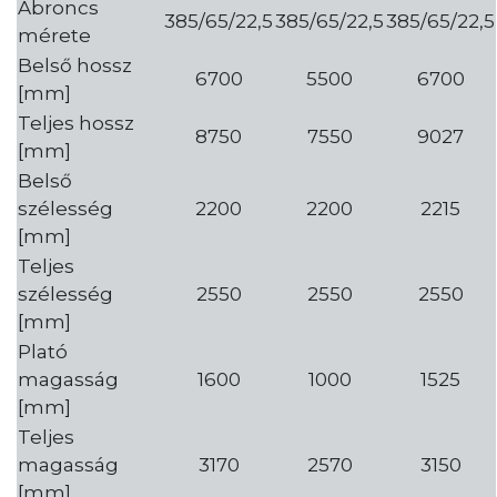
Abroncs
385/65/22,5
385/65/22,5
385/65/22,5
mérete
Belső hossz
6700
5500
6700
[mm]
Teljes hossz
8750
7550
9027
[mm]
Belső
szélesség
2200
2200
2215
[mm]
Teljes
szélesség
2550
2550
2550
[mm]
Plató
magasság
1600
1000
1525
[mm]
Teljes
magasság
3170
2570
3150
[mm]