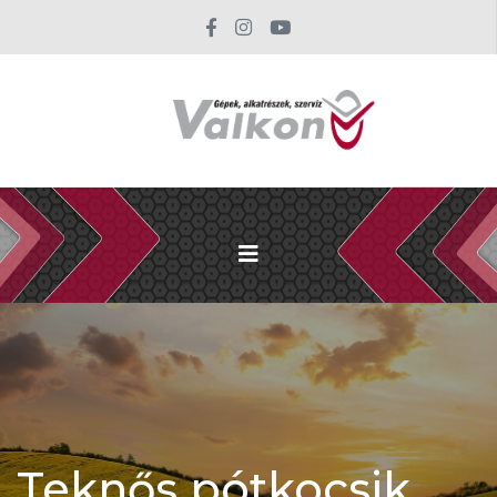
Teknős pótkocsik