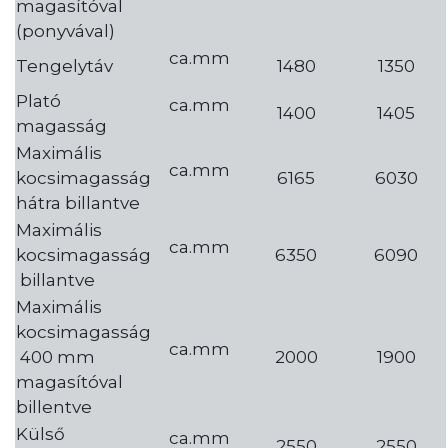
magasítóval
(ponyvával)
ca.mm
Tengelytáv
1480
1350
Plató
ca.mm
1400
1405
magasság
Maximális
ca.mm
kocsimagasság
6165
6030
hátra billantve
Maximális
ca.mm
kocsimagasság
6350
6090
billantve
Maximális
kocsimagasság
ca.mm
400 mm
2000
1900
magasítóval
billentve
Külső
ca.mm
2550
2550