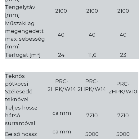
Tengelytáv
2100
2100
2100
[mm]
Műszakilag
megengedett
40
40
40
max. sebesség
[mm]
Térfogat [m³]
24
11,6
23
Teknős
PRC-
PRC-
pótkocsi
PRC-
2HPK/W14
2HPK/W14
Szélesedő
2HPK/W10
teknővel
Teljes hossz
ca.mm
hátsó
7210
7210
surrantóval
ca.mm
Belső hossz
5000
5000