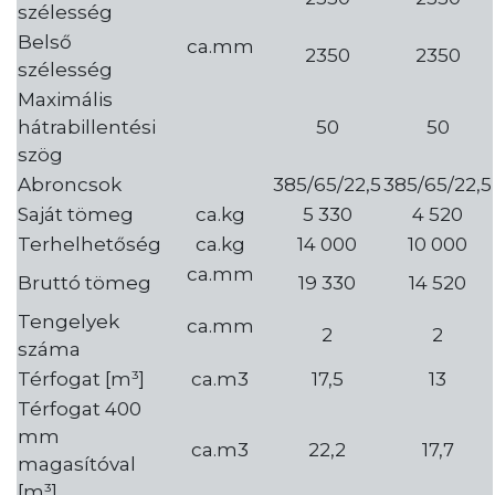
szélesség
Belső
ca.mm
2350
2350
szélesség
Maximális
hátrabillentési
50
50
szög
Abroncsok
385/65/22,5
385/65/22,5
Saját tömeg
ca.kg
5 330
4 520
Terhelhetőség
ca.kg
14 000
10 000
ca.mm
Bruttó tömeg
19 330
14 520
Tengelyek
ca.mm
2
2
száma
Térfogat [m³]
ca.m3
17,5
13
Térfogat 400
mm
ca.m3
22,2
17,7
magasítóval
[m³]