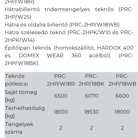
2HP/W18R)
Hátrabillentő tridemtengelyes teknős (PRC-
3HP/W25)
Hátra és oldalra billentő (PRC-2HP/W18WB)
Hátra szélesedő teknő (PRC-2HPK/W10 és PRC-
2HPK/W14)
Építőipari teknős (homokszállító, HARDOX 400
és DOMEX WEAR 360 acélból) (PRC-
2HP/W18BK).
Teknős
PRC-
PRC-
PRC-
pótkocsi
2HP/W18R
2HP/18BK
2HP/18WB
Saját tömeg
6500
6070
6600
[kg]
Terhelhetőség
18100
18530
18000
[kg]
Tengelyek
2
2
2
száma