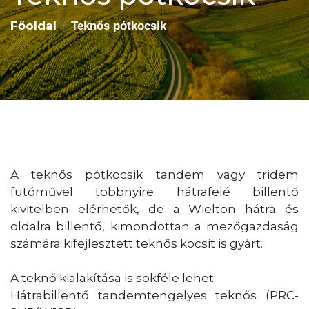
Főoldal
Teknős pótkocsik
A teknős pótkocsik tandem vagy tridem
futóművel többnyire hátrafelé billentő
kivitelben elérhetők, de a Wielton hátra és
oldalra billentő, kimondottan a mezőgazdaság
számára kifejlesztett teknős kocsit is gyárt.
A teknő kialakítása is sokféle lehet:
Hátrabillentő tandemtengelyes teknős (PRC-