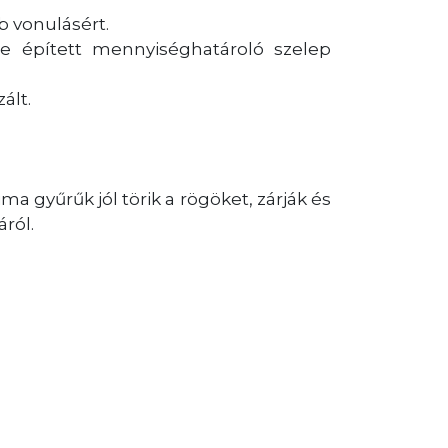
bb vonulásért.
e épített mennyiséghatároló szelep
ált.
 gyűrűk jól törik a rögöket, zárják és
ról.