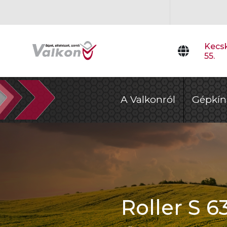
Kecsk
55.
A Valkonról
Gépkín
Roller S 6