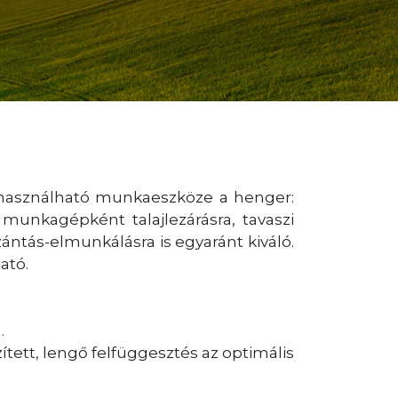
 használható munkaeszköze a henger:
 munkagépként talajlezárásra, tavaszi
ántás-elmunkálásra is egyaránt kiváló.
ató.
.
tett, lengő felfüggesztés az optimális