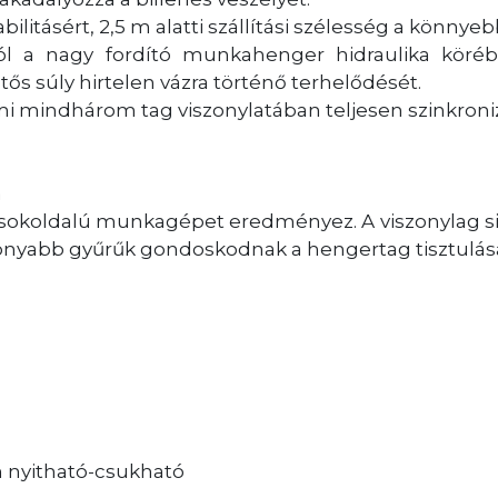
bilitásért, 2,5 m alatti szállítási szélesség a könnye
ól a nagy fordító munkahenger hidraulika köréb
ős súly hirtelen vázra történő terhelődését.
mi mindhárom tag viszonylatában teljesen szinkroniz
a
sokoldalú munkagépet eredményez. A viszonylag sima
konyabb gyűrűk gondoskodnak a hengertag tisztulásá
an nyitható-csukható