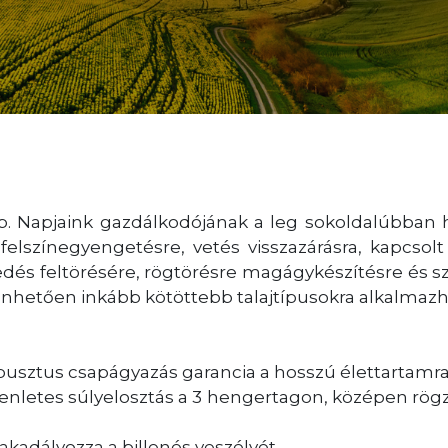
. Napjaink gazdálkodójának a leg sokoldalúbban
lszínegyengetésre, vetés visszazárásra, kapcsolt
edés feltörésére, rögtörésre magágykészítésre és sz
zönhetően inkább kötöttebb talajtípusokra alkalmazh
busztus csapágyazás garancia a hosszú élettartamra
nletes súlyelosztás a 3 hengertagon, középen rögzí
kadályozza a billenés veszélyét.