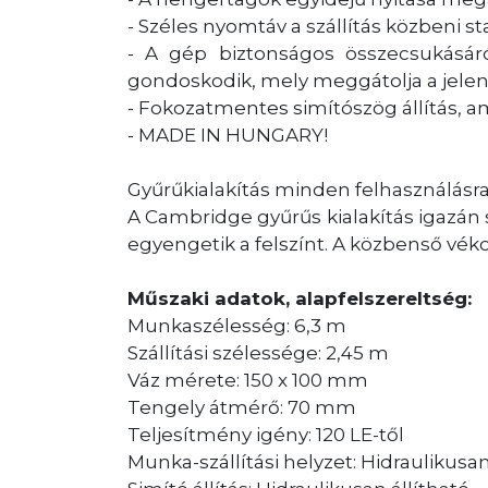
- Széles nyomtáv a szállítás közbeni sta
- A gép biztonságos összecsukásár
gondoskodik, mely meggátolja a jelent
- Fokozatmentes simítószög állítás, a
- MADE IN HUNGARY!
Gyűrűkialakítás minden felhasználásr
A Cambridge gyűrűs kialakítás igazán 
egyengetik a felszínt. A közbenső vé
Műszaki adatok, alapfelszereltség:
Munkaszélesség: 6,3 m
Szállítási szélessége: 2,45 m
Váz mérete: 150 x 100 mm
Tengely átmérő: 70 mm
Teljesítmény igény: 120 LE-től
Munka-szállítási helyzet: Hidraulikus