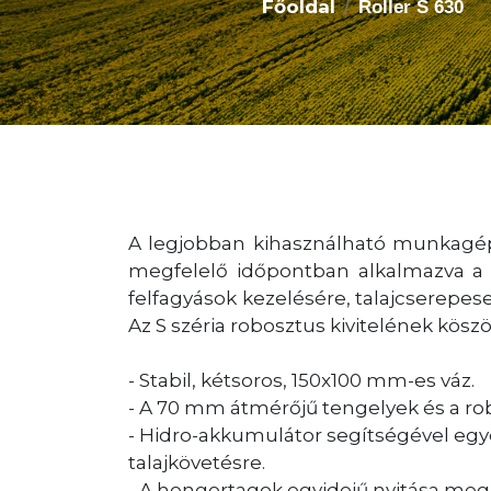
Főoldal
Roller S 630
A legjobban kihasználható munkagép
megfelelő időpontban alkalmazva a fe
felfagyások kezelésére, talajcserepes
Az S széria robosztus kivitelének kös
- Stabil, kétsoros, 150x100 mm-es váz.
- A 70 mm átmérőjű tengelyek és a ro
- Hidro-akkumulátor segítségével egye
talajkövetésre.
- A hengertagok egyidejű nyitása mega