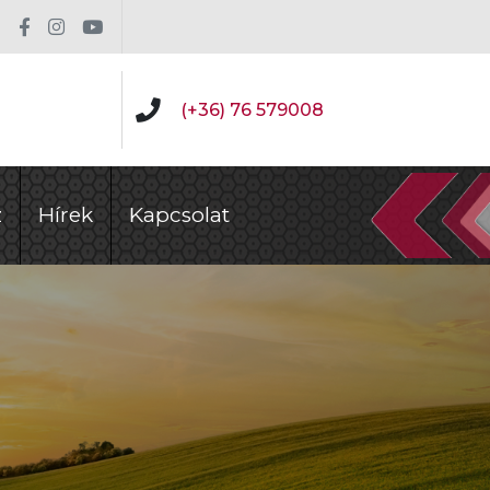
(+36) 76 579008
z
Hírek
Kapcsolat