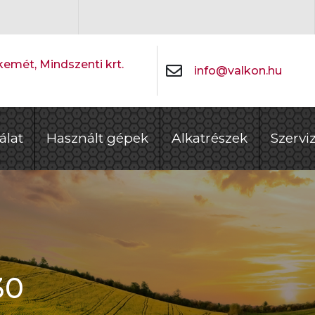
emét, Mindszenti krt.
info@valkon.hu
álat
Használt gépek
Alkatrészek
Szervi
30