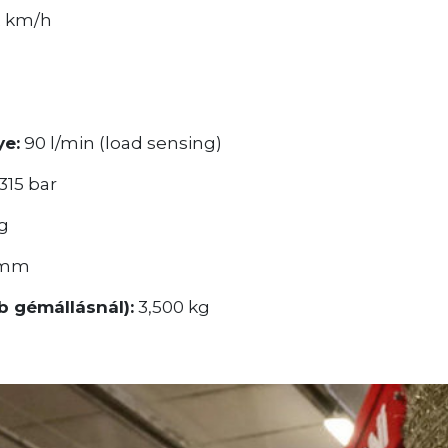
 km/h
ye:
90 l/min (load sensing)
315 bar
g
 mm
 gémállásnál):
3,500 kg