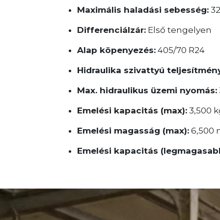
Maximális haladási sebesség:
32
Differenciálzár:
Első tengelyen
Alap köpenyezés:
405/70 R24
Hidraulika szivattyú teljesítmén
Max. hidraulikus üzemi nyomás:
Emelési kapacitás (max):
3,500 k
Emelési magasság (max):
6,500
Emelési kapacitás (legmagasabb