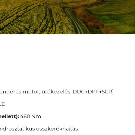
hengeres motor, utókezelés: DOC+DPF+SCR)
LE
llett):
460 Nm
drosztatikus összkerékhajtás