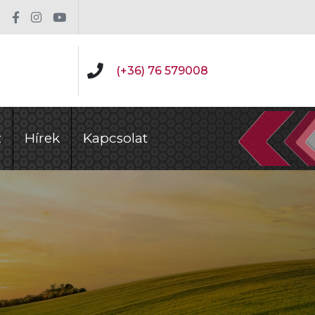
(+36) 76 579008
z
Hírek
Kapcsolat