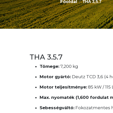
Főoldal
THA 3,5.7
THA 3.5.7
Tömege:
7,200 kg
Motor gyártó:
Deutz TCD 3,6 (4 
Motor teljesítménye:
85 kW / 115 
Max. nyomaték (1,600 fordulat me
Sebességváltó:
Fokozatmentes hi