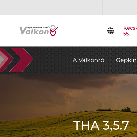
Kecsk
55.
A Valkonról
Gépkín
THA 3,5.7