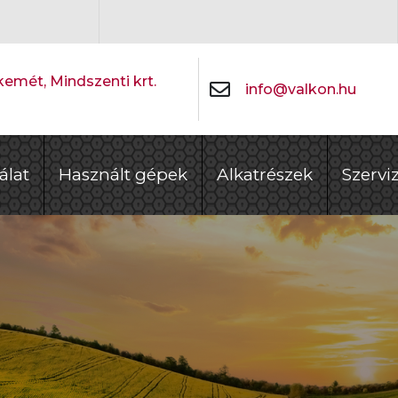
emét, Mindszenti krt.
info@valkon.hu
álat
Használt gépek
Alkatrészek
Szervi