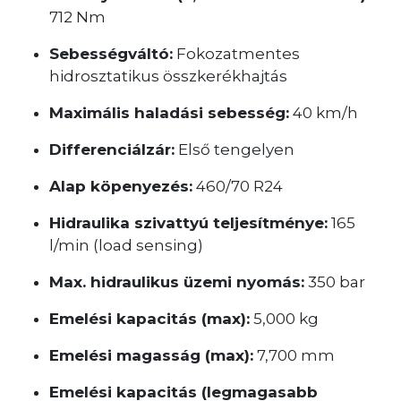
712 Nm
Sebességváltó:
Fokozatmentes
hidrosztatikus összkerékhajtás
Maximális haladási sebesség:
40 km/h
Differenciálzár:
Első tengelyen
Alap köpenyezés:
460/70 R24
Hidraulika szivattyú teljesítménye:
165
l/min (load sensing)
Max. hidraulikus üzemi nyomás:
350 bar
Emelési kapacitás (max):
5,000 kg
Emelési magasság (max):
7,700 mm
Emelési kapacitás (legmagasabb