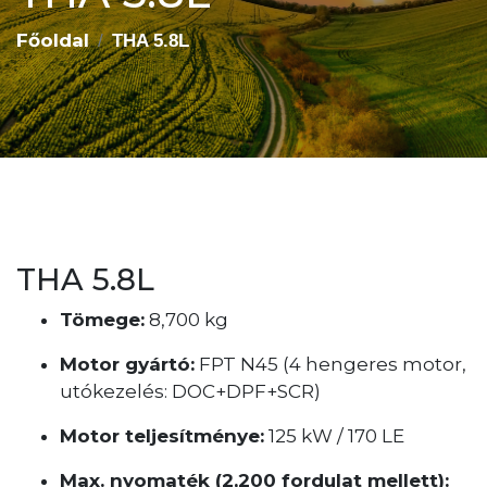
Főoldal
THA 5.8L
THA 5.8L
Tömege:
8,700 kg
Motor gyártó:
FPT N45 (4 hengeres motor,
utókezelés: DOC+DPF+SCR)
Motor teljesítménye:
125 kW / 170 LE
Max. nyomaték (2,200 fordulat mellett):