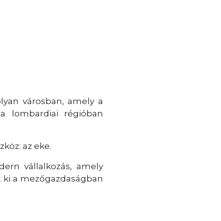
lyan városban, amely a
a lombardiai régióban
zköz: az eke.
ern vállalkozás, amely
ett ki a mezőgazdaságban