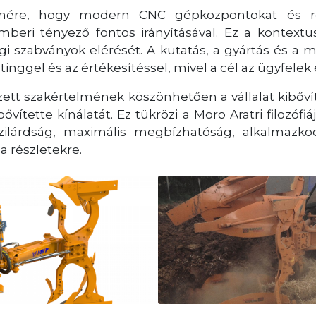
enére, hogy modern CNC gépközpontokat és ro
eri tényező fontos irányításával. Ez a kontextu
i szabványok elérését. A kutatás, a gyártás és a
nggel és az értékesítéssel, mivel a cél az ügyfelek
ett szakértelmének köszönhetően a vállalat kibővít
 bővítette kínálatát. Ez tükrözi a Moro Aratri filozó
szilárdság, maximális megbízhatóság, alkalmazko
a részletekre.