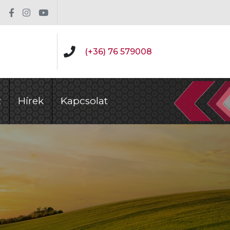
(+36) 76 579008
z
Hírek
Kapcsolat