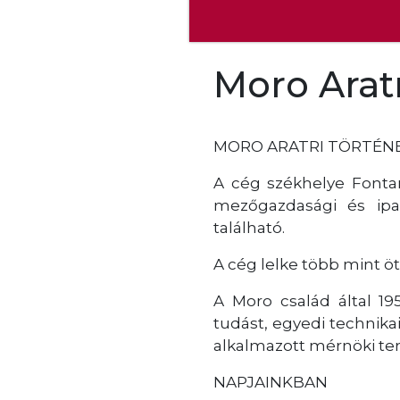
Moro Arat
MORO ARATRI TÖRTÉN
A cég székhelye Fonta
mezőgazdasági és ipa
található.
A cég lelke több mint öt
A Moro család által 1
tudást, egyedi technika
alkalmazott mérnöki te
NAPJAINKBAN