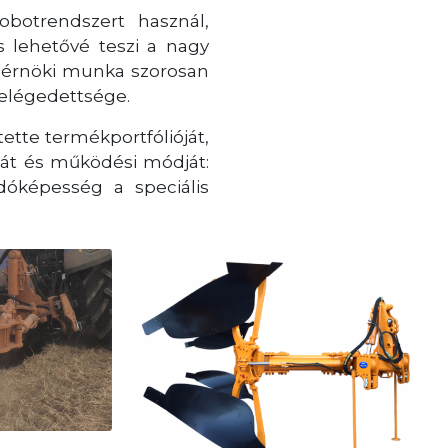
botrendszert használ,
s lehetővé teszi a nagy
 mérnöki munka szorosan
 elégedettsége.
ette termékportfólióját,
fiáját és működési módját:
dóképesség a speciális