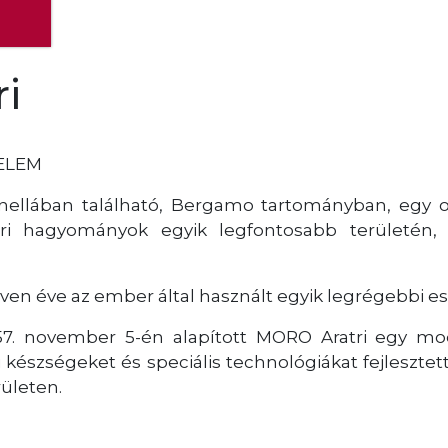
ri
ELEM
nellában található, Bergamo tartományban, egy o
ri hagyományok egyik legfontosabb területén, 
ven éve az ember által használt egyik legrégebbi es
957. november 5-én alapított MORO Aratri egy mod
i készségeket és speciális technológiákat fejleszt
rületen.