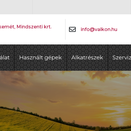
emét, Mindszenti krt.
info@valkon.hu
álat
Használt gépek
Alkatrészek
Szervi