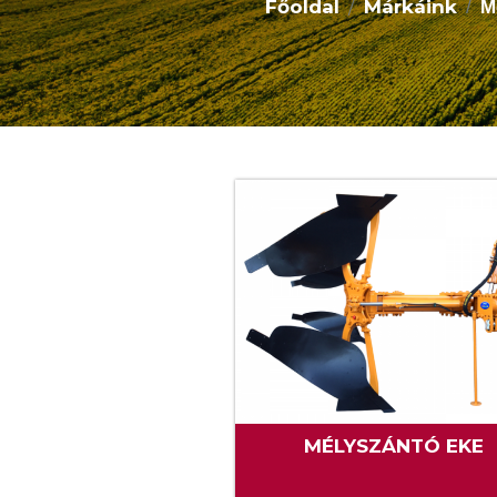
Főoldal
Márkáink
M
MÉLYSZÁNTÓ EKE