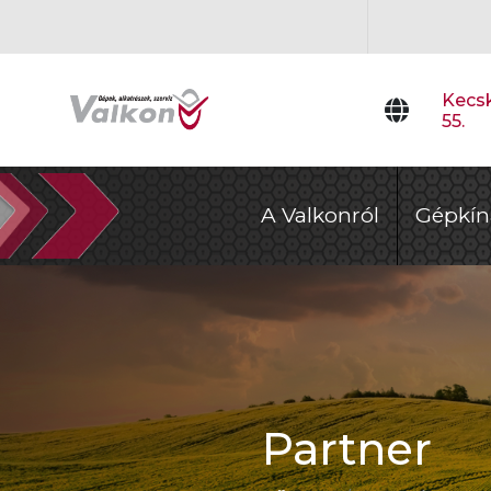
Kecsk
55.
A Valkonról
Gépkín
Partner