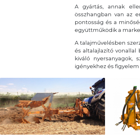
A gyártás, annak ell
összhangban van az emb
pontosság és a minőség
együttműködik a marketi
A talajművelésben szerz
és altalajlazító vonallal
kiváló nyersanyagok, 
igényekhez és figyelem 