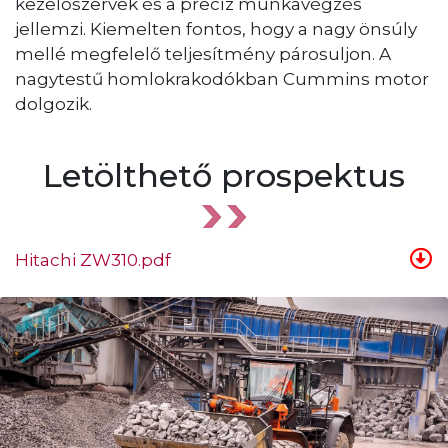
kezelőszervek és a precíz munkavégzés
jellemzi. Kiemelten fontos, hogy a nagy önsúly
mellé megfelelő teljesítmény párosuljon. A
nagytestű homlokrakodókban Cummins motor
dolgozik.
Letölthető prospektus
Hitachi ZW310.pdf