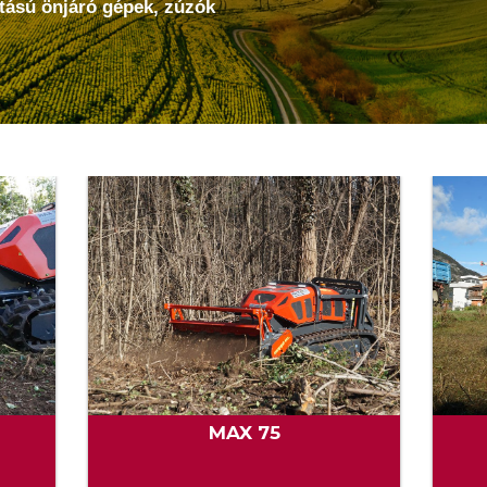
ítású önjáró gépek, zúzók
MAX 75