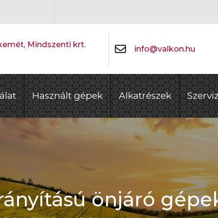
emét, Mindszenti krt.
info@valkon.hu
álat
Használt gépek
Alkatrészek
Szervi
rányítású önjáró gépe