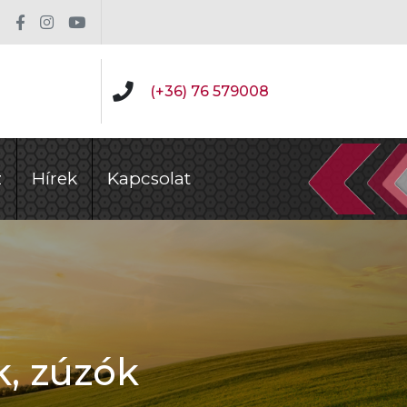
(+36) 76 579008
z
Hírek
Kapcsolat
k, zúzók