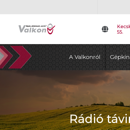
Kecsk
55.
A Valkonról
Gépkín
Rádió távi