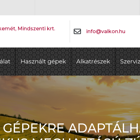
emét, Mindszenti krt.
info@valkon.hu
álat
Használt gépek
Alkatrészek
Szervi
 GÉPEKRE ADAPTÁL