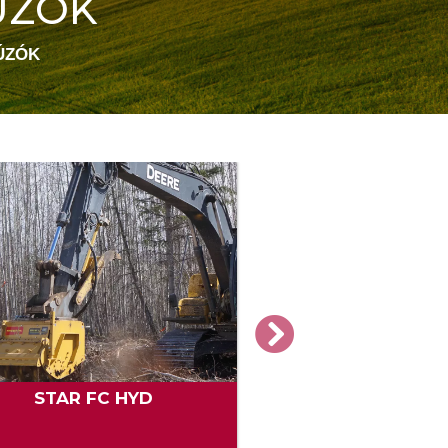
ÚZÓK
ÚZÓK
STAR FC HYD
H3 direc