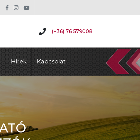
(+36) 76 579008
z
Hírek
Kapcsolat
HATÓ