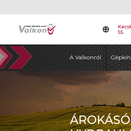
Kecsk
55.
A Valkonról
Gépkín
ÁROKÁSÓ