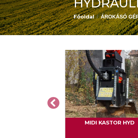
HYDRAUL
Főoldal
ÁROKÁSÓ GÉP
UPER BMS
MIDI KASTOR HYD